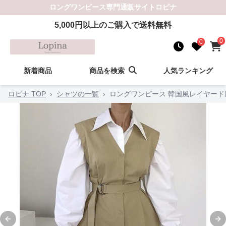
ロングワンピース
専門通販サイト
ロピナ
5,000
円以上のご購入で送料無料
0
0
新着商品
商品を検索
人気ランキング
ロピナ TOP
›
シャツの一覧
›
ロングワンピース 韓国風レイヤー
Previous slide
Ne