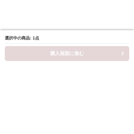
選択中の商品: 1点
選択中の商品: 1点
購入画面に進む
購入画面に進む
ロピナ
について