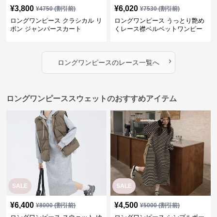
¥
3,800
¥
6,020
¥
4750
(割引前)
¥
7530
(割引前)
ロングワンピース クラシカル リ
ロングワンピース うっとり艶め
ボン ジャンパースカート
くレース襟ベルベットワンピー
ス
›
ロングワンピース
の
レース
一覧へ
ロングワンピーススウェットのおすすめアイテム
SALE
SALE
¥
6,400
¥
4,500
¥
8000
(割引前)
¥
5000
(割引前)