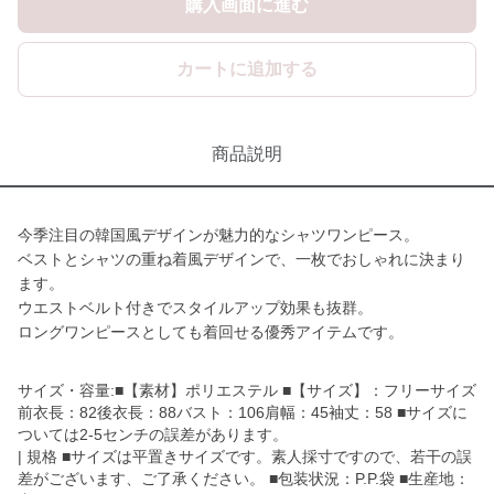
購入画面に進む
カートに追加する
商品説明
今季注目の韓国風デザインが魅力的なシャツワンピース。
ベストとシャツの重ね着風デザインで、一枚でおしゃれに決まり
ます。
ウエストベルト付きでスタイルアップ効果も抜群。
ロングワンピースとしても着回せる優秀アイテムです。
サイズ・容量:■【素材】ポリエステル ■【サイズ】：フリーサイズ
前衣長：82後衣長：88バスト：106肩幅：45袖丈：58 ■サイズに
ついては2-5センチの誤差があります。
| 規格 ■サイズは平置きサイズです。素人採寸ですので、若干の誤
差がございます、ご了承ください。 ■包装状況：P.P.袋 ■生産地：