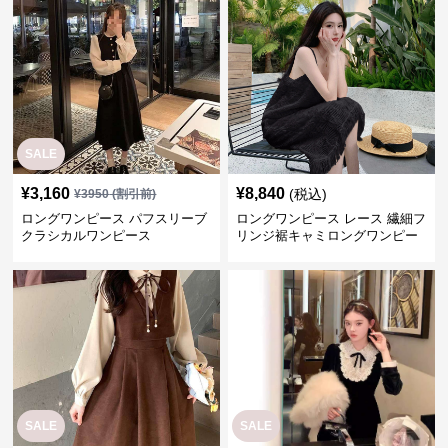
SALE
¥
3,160
¥
8,840
(税込)
¥
3950
(割引前)
ロングワンピース パフスリーブ
ロングワンピース レース 繊細フ
クラシカルワンピース
リンジ裾キャミロングワンピー
ス
SALE
SALE