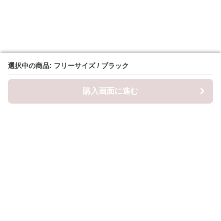
選択中の商品: フリーサイズ / ブラック
選択中の商品: フリーサイズ / ブラック
購入画面に進む
購入画面に進む
ロピナ
について