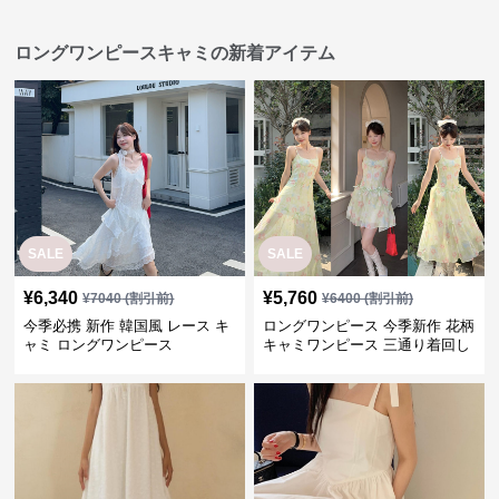
ロングワンピースキャミの新着アイテム
SALE
SALE
¥
6,340
¥
5,760
¥
7040
(割引前)
¥
6400
(割引前)
今季必携 新作 韓国風 レース キ
ロングワンピース 今季新作 花柄
ャミ ロングワンピース
キャミワンピース 三通り着回し
韓国風