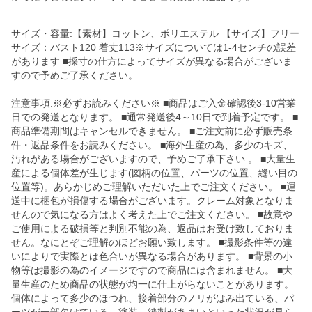
サイズ・容量:【素材】コットン、ポリエステル 【サイズ】フリー
サイズ：バスト120 着丈113※サイズについては1-4センチの誤差
があります ■採寸の仕方によってサイズが異なる場合がございま
すので予めご了承ください。
注意事項:※必ずお読みください※ ■商品はご入金確認後3-10営業
日での発送となります。 ■通常発送後4～10日で到着予定です。 ■
商品準備期間はキャンセルできません。 ■ご注文前に必ず販売条
件・返品条件をお読みください。 ■海外生産の為、多少のキズ、
汚れがある場合がございますので、予めご了承下さい 。 ■大量生
産による個体差が生じます(図柄の位置、パーツの位置、縫い目の
位置等)。あらかじめご理解いただいた上でご注文ください。 ■運
送中に梱包が損傷する場合がございます。クレーム対象となりま
せんので気になる方はよく考えた上でご注文ください。 ■故意や
ご使用による破損等と判別不能の為、返品はお受け致しておりま
せん。なにとぞご理解のほどお願い致します。 ■撮影条件等の違
いによりで実際とは色合いが異なる場合があります。 ■背景の小
物等は撮影の為のイメージですので商品には含まれません。 ■大
量生産のため商品の状態が均一に仕上がらないことがあります。
個体によって多少のほつれ、接着部分のノリがはみ出ている、パ