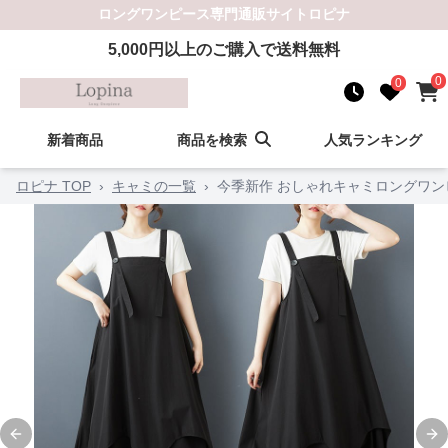
ロングワンピース
専門通販サイト
ロピナ
5,000
円以上のご購入で送料無料
0
0
新着商品
商品を検索
人気ランキング
ロピナ TOP
›
キャミの一覧
›
今季新作 おしゃれキャミロングワン
Previous slide
Ne