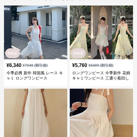
SALE
SALE
¥
6,340
¥
5,760
¥
7040
(割引前)
¥
6400
(割引前)
今季必携 新作 韓国風 レース キ
ロングワンピース 今季新作 花柄
ャミ ロングワンピース
キャミワンピース 三通り着回し
韓国風