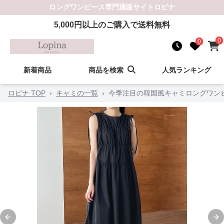
ロングワンピース
専門通販サイト
ロピナ
5,000
円以上のご購入で送料無料
0
0
新着商品
商品を検索
人気ランキング
ロピナ TOP
›
キャミの一覧
›
今季注目の韓国風キャミロングワン
Previous slide
Ne