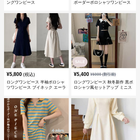
ングワンピース
ボーダーポロシャツワンピース
SALE
¥
5,800
¥
5,400
(税込)
¥
6000
(割引前)
ロングワンピース 半袖ポロシャ
ロングワンピース 秋冬新作 黒ポ
ツワンピース ブイネック エーラ
ロシャツ風セットアップ ミニス
イン ミドル丈
カート 白襟