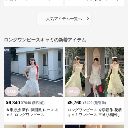
段々ロング丈
丈
›
人気アイテム一覧へ
ロングワンピースキャミの新着アイテム
SALE
SALE
¥
6,340
¥
5,760
¥
7040
(割引前)
¥
6400
(割引前)
今季必携 新作 韓国風 レース キ
ロングワンピース 今季新作 花柄
ャミ ロングワンピース
キャミワンピース 三通り着回し
韓国風