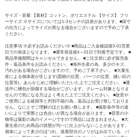
サイズ・容量:【素材】コットン、ポリエステル 【サイズ】 フリ
ーサイズ ※サイズについては1-3センチの誤差があります。■採寸
の仕方によってサイズが異なる場合がございますので予めご了承
ください。
注意事項:※必ずお読みください※ ■商品はご入金確認後3-01営業
日での発送となります。 ■通常発送後4～01日で到着予定です。 ■
商品準備期間はキャンセルできません。 ■ご注文前に必ず販売条
件・返品条件をお読みください。 ■海外生産の為、多少のキズ、
汚れがある場合がございますので、予めご了承下さい 。 ■大量生
産による個体差が生じます(図柄の位置、パーツの位置、縫い目の
位置等)。あらかじめご理解いただいた上でご注文ください。 ■運
送中に梱包が損傷する場合がございます。クレーム対象となりま
せんので気になる方はよく考えた上でご注文ください。 ■故意や
ご使用による破損等と判別不能の為、返品はお受け致しておりま
せん。なにとぞご理解のほどお願い致します。 ■撮影条件等の違
いによりで実際とは色合いが異なる場合があります。 ■背景の小
物等は撮影の為のイメージですので商品には含まれません。 ■大
量生産のため商品の状態が均一に仕上がらないことがあります。
個体によって多少のほつれ、接着部分のノリがはみ出ている、パ