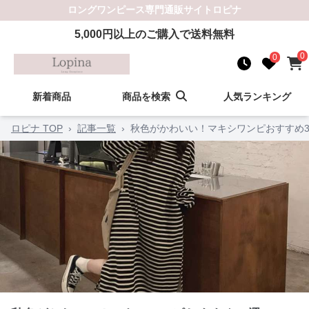
ロングワンピース
専門通販サイト
ロピナ
5,000
円以上のご購入で送料無料
0
0
新着商品
商品を検索
人気ランキング
ロピナ TOP
›
記事一覧
›
秋色がかわいい！マキシワンピおすすめ3