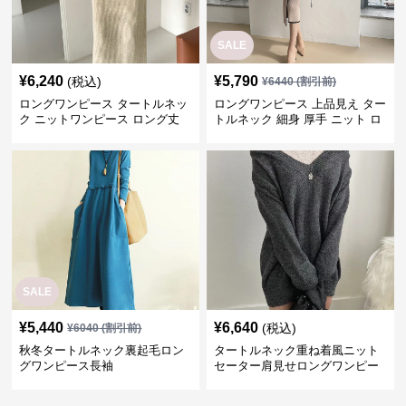
SALE
¥
6,240
¥
5,790
(税込)
¥
6440
(割引前)
ロングワンピース タートルネッ
ロングワンピース 上品見え ター
ク ニットワンピース ロング丈
トルネック 細身 厚手 ニット ロ
きれいめ可愛い
ング ワンピース
SALE
¥
5,440
¥
6,640
(税込)
¥
6040
(割引前)
秋冬タートルネック裏起毛ロン
タートルネック重ね着風ニット
グワンピース長袖
セーター肩見せロングワンピー
ス