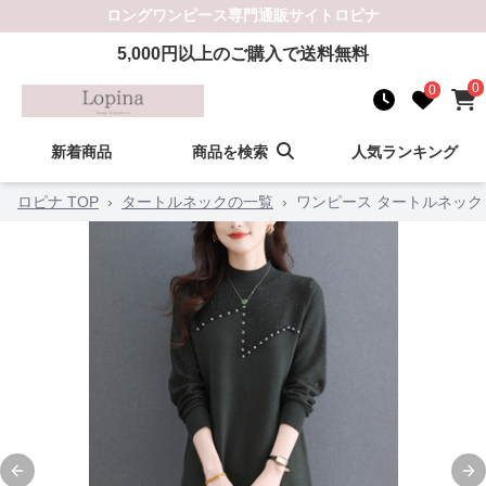
ロングワンピース
専門通販サイト
ロピナ
5,000
円以上のご購入で送料無料
0
0
新着商品
商品を検索
人気ランキング
ロピナ TOP
›
タートルネックの一覧
›
ワンピース タートルネック
Previous slide
Ne