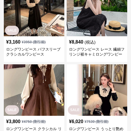
SALE
¥
3,160
¥
8,840
(税込)
¥
3950
(割引前)
ロングワンピース パフスリーブ
ロングワンピース レース 繊細フ
クラシカルワンピース
リンジ裾キャミロングワンピー
ス
SALE
SALE
¥
3,800
¥
6,020
¥
4750
(割引前)
¥
7530
(割引前)
ロングワンピース クラシカル リ
ロングワンピース うっとり艶め