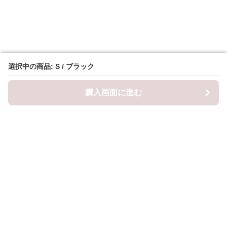
選択中の商品: S / ブラック
選択中の商品: S / ブラック
購入画面に進む
購入画面に進む
ロピナ
について