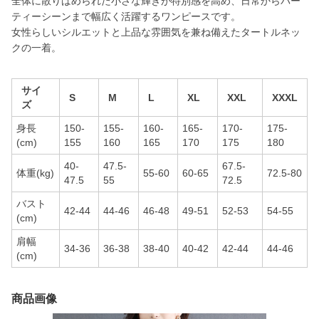
全体に散りばめられた小さな輝きが特別感を高め、日常からパー
ティーシーンまで幅広く活躍するワンピースです。
女性らしいシルエットと上品な雰囲気を兼ね備えたタートルネッ
クの一着。
サイ
S
M
L
XL
XXL
XXXL
ズ
身長
150-
155-
160-
165-
170-
175-
(cm)
155
160
165
170
175
180
40-
47.5-
67.5-
体重(kg)
55-60
60-65
72.5-80
47.5
55
72.5
バスト
42-44
44-46
46-48
49-51
52-53
54-55
(cm)
肩幅
34-36
36-38
38-40
40-42
42-44
44-46
(cm)
商品画像