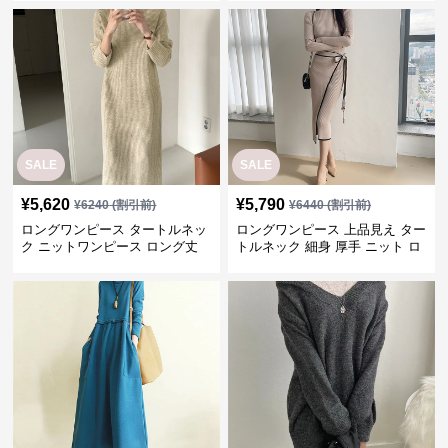
SALE
SALE
¥
5,620
¥
5,790
¥
6240
(割引前)
¥
6440
(割引前)
ロングワンピース タートルネッ
ロングワンピース 上品見え ター
ク ニットワンピース ロング丈
トルネック 細身 厚手 ニット ロ
きれいめ可愛い
ング ワンピース