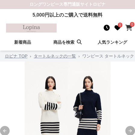
ロングワンピース
専門通販サイト
ロピナ
5,000
円以上のご購入で送料無料
0
0
新着商品
商品を検索
人気ランキング
ロピナ TOP
›
タートルネックの一覧
›
ワンピース タートルネック
Previous slide
Ne