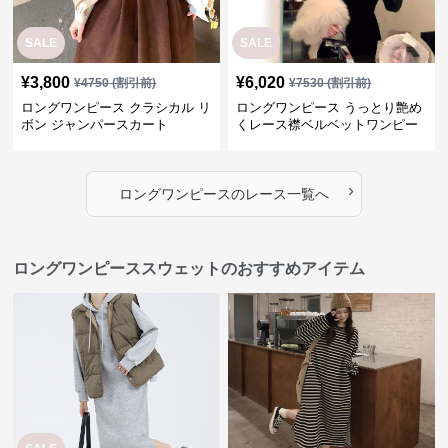
SALE
SALE
¥
3,800
¥
6,020
¥
4750
(割引前)
¥
7530
(割引前)
ロングワンピース クラシカル リ
ロングワンピース うっとり艶め
ボン ジャンパースカート
くレース襟ベルベットワンピー
ス
›
ロングワンピース
の
レース
一覧へ
ロングワンピーススウェットのおすすめアイテム