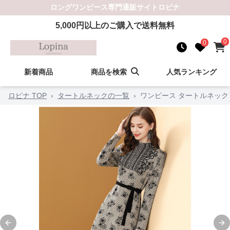
ロングワンピース
専門通販サイト
ロピナ
5,000
円以上のご購入で送料無料
0
0
新着商品
商品を検索
人気ランキング
ロピナ TOP
›
タートルネックの一覧
›
ワンピース タートルネック
Previous slide
Ne