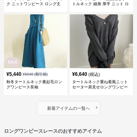
ク ニットワンピース ロング丈
トルネック 細身 厚手 ニット ロ
きれいめ可愛い
ング ワンピース
SALE
¥
5,440
¥
6,640
(税込)
¥
6040
(割引前)
秋冬タートルネック裏起毛ロン
タートルネック重ね着風ニット
グワンピース長袖
セーター肩見せロングワンピー
ス
›
新着アイテムの一覧へ
ロングワンピースレースのおすすめアイテム