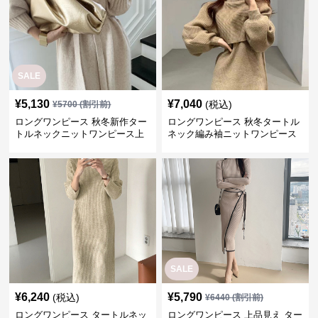
SALE
¥
5,130
¥
7,040
(税込)
¥
5700
(割引前)
ロングワンピース 秋冬新作ター
ロングワンピース 秋冬タートル
トルネックニットワンピース上
ネック編み袖ニットワンピース
品ボタン付き
付きストール二点組
SALE
¥
6,240
¥
5,790
(税込)
¥
6440
(割引前)
ロングワンピース タートルネッ
ロングワンピース 上品見え ター