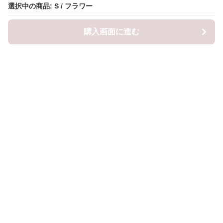
選択中の商品: S / フラワー
選択中の商品: S / フラワー
購入画面に進む
購入画面に進む
ロピナ
について
会社概要
利用規約