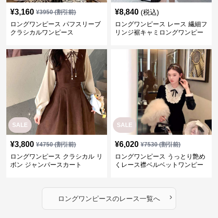
¥
3,160
¥
8,840
(税込)
¥
3950
(割引前)
ロングワンピース パフスリーブ
ロングワンピース レース 繊細フ
クラシカルワンピース
リンジ裾キャミロングワンピー
ス
SALE
SALE
¥
3,800
¥
6,020
¥
4750
(割引前)
¥
7530
(割引前)
ロングワンピース クラシカル リ
ロングワンピース うっとり艶め
ボン ジャンパースカート
くレース襟ベルベットワンピー
ス
›
ロングワンピース
の
レース
一覧へ