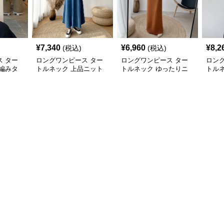
¥
7,340
¥
6,960
¥
8,2
(税込)
(税込)
 ター
ロングワンピース ター
ロングワンピース ター
ロン
編みタ
トルネック 上品ニット
トルネック ゆったりニ
トル
ットロン
素材のタートルネックロ
ットタートルネックロン
切替
ングワンピース
グワンピース
グワ