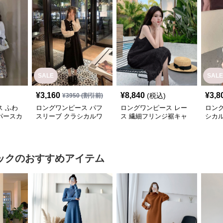
SALE
SALE
¥
3,160
¥
8,840
¥
3,8
(税込)
¥
3950
(割引前)
 ふわ
ロングワンピース パフ
ロングワンピース レー
ロン
パースカ
スリーブ クラシカルワ
ス 繊細フリンジ裾キャ
シカル
ンピース
ミロングワンピース
ース
ック
のおすすめアイテム