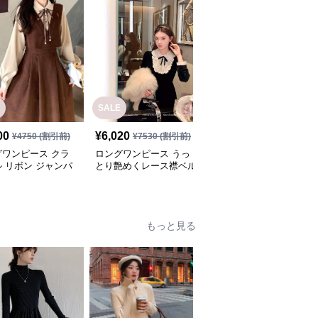
SALE
SALE
00
¥
6,020
¥
5,940
¥
4750
(割引前)
¥
7530
(割引前)
¥
7430
(割引前)
グワンピース クラ
ロングワンピース うっ
ロングワンピース シン
 リボン ジャンパ
とり艶めくレース襟ベル
プル上品なノースリーブ
カート
ベットワンピース
ワンピース
もっと見る