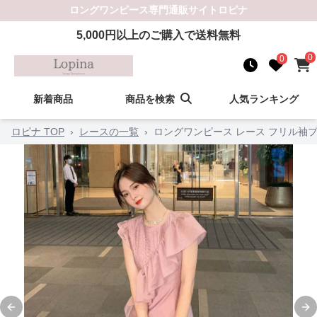
ロングワンピース
専門通販サイト
ロピナ
5,000
円以上のご購入で送料無料
0
0
新着商品
商品を検索
人気ランキング
ロピナ TOP
›
レースの一覧
›
ロングワンピース レース フリル袖
Previous slide
Ne