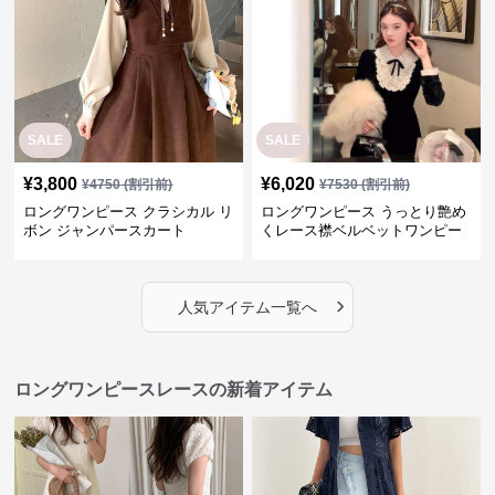
SALE
SALE
¥
3,800
¥
6,020
¥
4750
(割引前)
¥
7530
(割引前)
ロングワンピース クラシカル リ
ロングワンピース うっとり艶め
ボン ジャンパースカート
くレース襟ベルベットワンピー
ス
›
人気アイテム一覧へ
ロングワンピースレースの新着アイテム