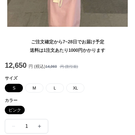
ご注文確定から7~28日でお届け予定
送料は1注文あたり
1000
円かかります
12,650
円 (税込)
14,060
円 (割引前)
サイズ
S
M
L
XL
カラー
ピンク
1