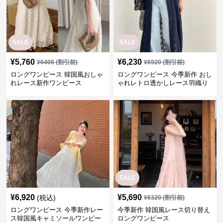
SALE
SALE
¥
5,760
¥
6,230
¥
6400
(割引前)
¥
6920
(割引前)
ロングワンピース 韓国風おしゃ
ロングワンピース 今季新作 おし
れレース新作ワンピース
ゃれレトロ透かしレース羽織り
ワンピース
SALE
¥
6,920
¥
5,690
(税込)
¥
6320
(割引前)
ロングワンピース 今季新作レー
今季新作 韓国風レース切り替え
ス韓国風キャミソールワンピー
ロングワンピース