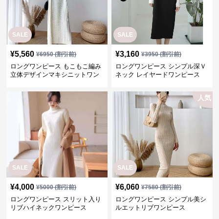
SALE
SALE
¥
5,560
¥
3,160
¥
6950
(割引前)
¥
3950
(割引前)
ロングワンピース もこもこ編み
ロングワンピース シンプル深Ｖ
立体デザインマキシニットワン
ネック レイヤードワンピース
ピース
人気
SALE
SALE
¥
4,000
¥
6,060
¥
5000
(割引前)
¥
7580
(割引前)
ロングワンピース スリット入り
ロングワンピース シンプル美シ
リブハイネックワンピース
ルエットリブワンピース