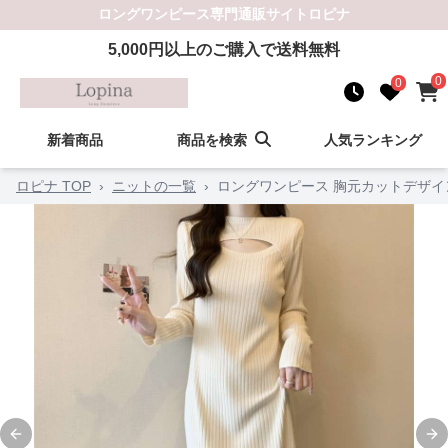
ロングワンピース
専門通販サイト
ロピナ
5,000
円以上のご購入で送料無料
0
0
新着商品
商品を検索
人気ランキング
ロピナ TOP
›
ニットの一覧
›
ロングワンピース 胸元カットデザイ
Previous slide
Ne