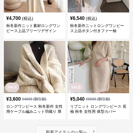
¥
4,700
¥
6,540
(税込)
(税込)
秋冬新作ニット素材ロングワン
秋冬新作ニットロングワンピー
ピース上品プリーツデザイン
ス上品ボタン付きファー袖
SALE
SALE
¥
3,600
¥
5,040
¥
4000
(割引前)
¥
5600
(割引前)
ロングワンピース 秋冬新作 女性
リブニット ロングワンピース 長
用ケーブル編みニット羽織り 厚
袖 秋冬 女性用 体型カバー
手防寒対策
›
新着アイテムの一覧へ