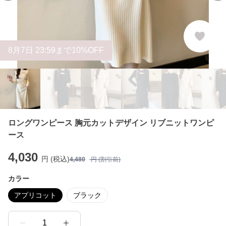
8
月
7
日 23:59まで10%OFF
ロングワンピース 胸元カットデザイン リブニットワンピ
ース
4,030
円 (税込)
4,480
円 (割引前)
カラー
アプリコット
ブラック
1