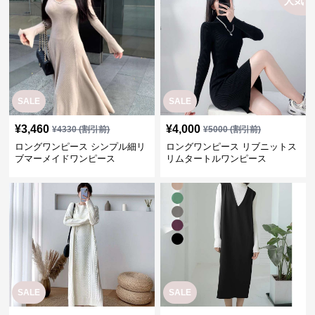
人気
SALE
SALE
¥
3,460
¥
4,000
¥
4330
(割引前)
¥
5000
(割引前)
ロングワンピース シンプル細リ
ロングワンピース リブニットス
ブマーメイドワンピース
リムタートルワンピース
SALE
SALE