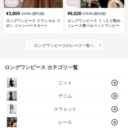
SALE
SALE
¥
3,800
¥
6,020
¥
4750
(割引前)
¥
7530
(割引前)
ロングワンピース クラシカル リ
ロングワンピース うっとり艶め
ボン ジャンパースカート
くレース襟ベルベットワンピー
ス
›
ロングワンピース
の
レース
一覧へ
ロングワンピース カテゴリ一覧
ニット
デニム
スウェット
レース