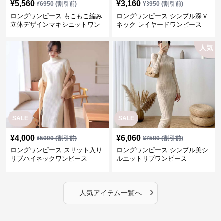
¥
5,560
¥
3,160
¥
6950
(割引前)
¥
3950
(割引前)
ロングワンピース もこもこ編み
ロングワンピース シンプル深Ｖ
立体デザインマキシニットワン
ネック レイヤードワンピース
ピース
人気
SALE
SALE
¥
4,000
¥
6,060
¥
5000
(割引前)
¥
7580
(割引前)
ロングワンピース スリット入り
ロングワンピース シンプル美シ
リブハイネックワンピース
ルエットリブワンピース
›
人気アイテム一覧へ