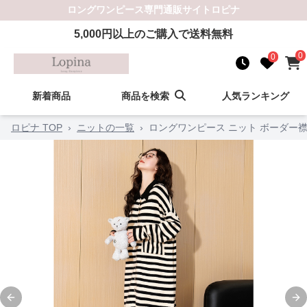
ロングワンピース
専門通販サイト
ロピナ
5,000
円以上のご購入で送料無料
0
0
新着商品
商品を検索
人気ランキング
ロピナ TOP
›
ニットの一覧
›
ロングワンピース ニット ボーダー
Previous slide
Ne