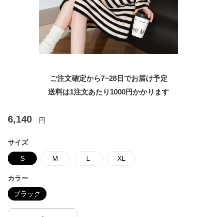
ご注文確定から7~28日でお届け予定
送料は1注文あたり
1000
円かかります
6,140
円
サイズ
S
M
L
XL
カラー
ブラック