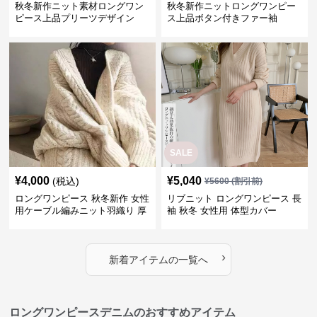
秋冬新作ニット素材ロングワン
秋冬新作ニットロングワンピー
ピース上品プリーツデザイン
ス上品ボタン付きファー袖
SALE
¥
4,000
¥
5,040
(税込)
¥
5600
(割引前)
ロングワンピース 秋冬新作 女性
リブニット ロングワンピース 長
用ケーブル編みニット羽織り 厚
袖 秋冬 女性用 体型カバー
手防寒対策
›
新着アイテムの一覧へ
ロングワンピースデニムのおすすめアイテム