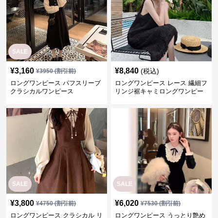
SALE
¥
3,160
¥
8,840
(税込)
¥
3950
(割引前)
ロングワンピース パフスリーブ
ロングワンピース レース 繊細フ
クラシカルワンピース
リンジ裾キャミロングワンピー
ス
SALE
SALE
¥
3,800
¥
6,020
¥
4750
(割引前)
¥
7530
(割引前)
ロングワンピース クラシカル リ
ロングワンピース うっとり艶め