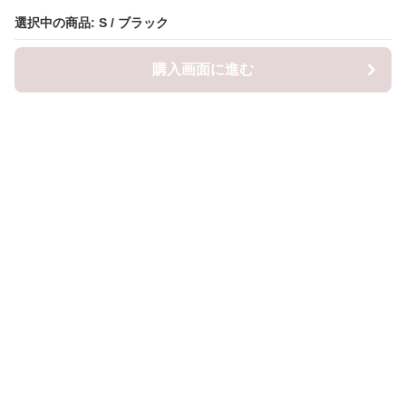
選択中の商品: S / ブラック
選択中の商品: S / ブラック
購入画面に進む
購入画面に進む
ロピナ
について
会社概要
利用規約