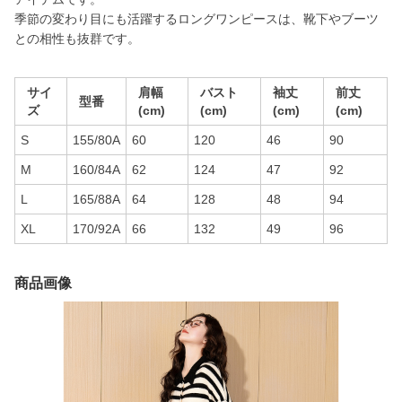
季節の変わり目にも活躍するロングワンピースは、靴下やブーツ
との相性も抜群です。
サイ
肩幅
バスト
袖丈
前丈
型番
ズ
(cm)
(cm)
(cm)
(cm)
S
155/80A
60
120
46
90
M
160/84A
62
124
47
92
L
165/88A
64
128
48
94
XL
170/92A
66
132
49
96
商品画像