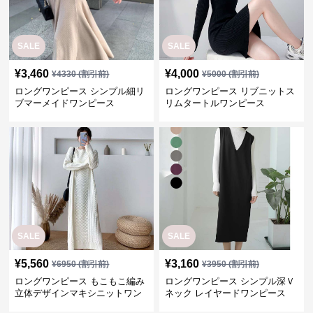
SALE
SALE
¥
3,460
¥
4,000
¥
4330
(割引前)
¥
5000
(割引前)
ロングワンピース シンプル細リ
ロングワンピース リブニットス
ブマーメイドワンピース
リムタートルワンピース
SALE
SALE
¥
5,560
¥
3,160
¥
6950
(割引前)
¥
3950
(割引前)
ロングワンピース もこもこ編み
ロングワンピース シンプル深Ｖ
立体デザインマキシニットワン
ネック レイヤードワンピース
ピース