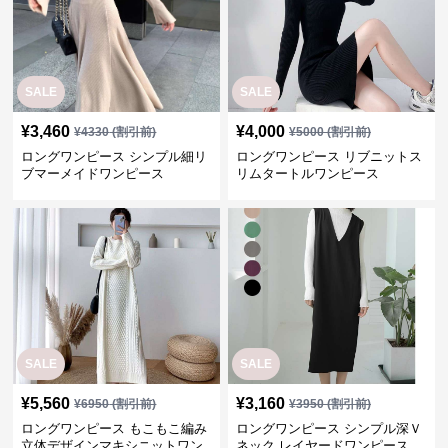
SALE
SALE
¥
3,460
¥
4,000
¥
4330
(割引前)
¥
5000
(割引前)
ロングワンピース シンプル細リ
ロングワンピース リブニットス
ブマーメイドワンピース
リムタートルワンピース
SALE
SALE
¥
5,560
¥
3,160
¥
6950
(割引前)
¥
3950
(割引前)
ロングワンピース もこもこ編み
ロングワンピース シンプル深Ｖ
立体デザインマキシニットワン
ネック レイヤードワンピース