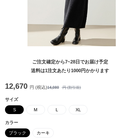
ご注文確定から7~28日でお届け予定
送料は1注文あたり
1000
円かかります
12,670
円 (税込)
14,080
円 (割引前)
サイズ
S
M
L
XL
カラー
ブラック
カーキ