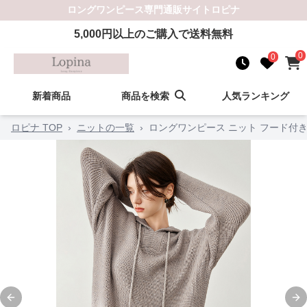
ロングワンピース
専門通販サイト
ロピナ
5,000
円以上のご購入で送料無料
0
0
新着商品
商品を検索
人気ランキング
ロピナ TOP
›
ニットの一覧
›
ロングワンピース ニット フード付
Previous slide
Ne