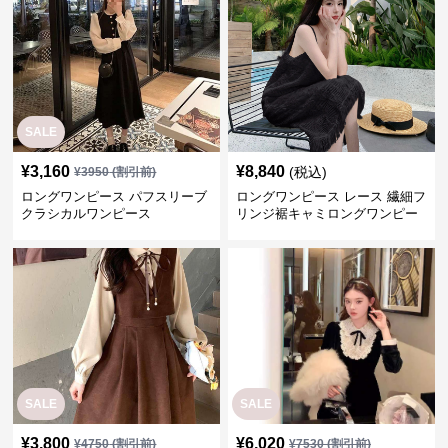
SALE
¥
3,160
¥
8,840
(税込)
¥
3950
(割引前)
ロングワンピース パフスリーブ
ロングワンピース レース 繊細フ
クラシカルワンピース
リンジ裾キャミロングワンピー
ス
SALE
SALE
¥
3,800
¥
6,020
¥
4750
(割引前)
¥
7530
(割引前)