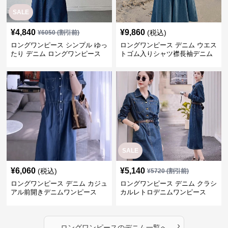
SALE
¥
4,840
¥
9,860
(税込)
¥
6050
(割引前)
ロングワンピース シンプル ゆっ
ロングワンピース デニム ウエス
たり デニム ロングワンピース
トゴム入りシャツ襟長袖デニム
ロングワンピース
SALE
¥
6,060
¥
5,140
(税込)
¥
5720
(割引前)
ロングワンピース デニム カジュ
ロングワンピース デニム クラシ
アル前開きデニムワンピース
カルレトロデニムワンピース
›
ロングワンピース
の
デニム
一覧へ