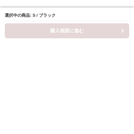
選択中の商品: S / ブラック
選択中の商品: S / ブラック
購入画面に進む
購入画面に進む
ロピナ
について
会社概要