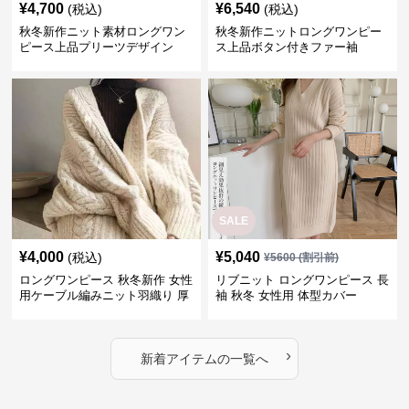
¥
4,700
¥
6,540
(税込)
(税込)
秋冬新作ニット素材ロングワン
秋冬新作ニットロングワンピー
ピース上品プリーツデザイン
ス上品ボタン付きファー袖
SALE
¥
4,000
¥
5,040
(税込)
¥
5600
(割引前)
ロングワンピース 秋冬新作 女性
リブニット ロングワンピース 長
用ケーブル編みニット羽織り 厚
袖 秋冬 女性用 体型カバー
手防寒対策
›
新着アイテムの一覧へ