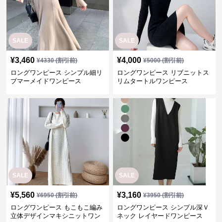
SALE
SALE
¥
3,460
¥
4,000
¥
4330
(割引前)
¥
5000
(割引前)
ロングワンピース シンプル細リ
ロングワンピース リブニットス
ブマーメイドワンピース
リムタートルワンピース
SALE
SALE
¥
5,560
¥
3,160
¥
6950
(割引前)
¥
3950
(割引前)
ロングワンピース もこもこ編み
ロングワンピース シンプル深Ｖ
立体デザインマキシニットワン
ネック レイヤードワンピース