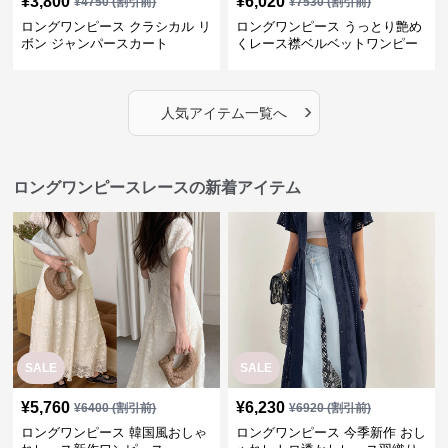
¥
3,800
¥
6,020
¥
4750
(割引前)
¥
7530
(割引前)
ロングワンピース クラシカル リ
ロングワンピース うっとり艶め
ボン ジャンパースカート
くレース襟ベルベットワンピー
ス
›
人気アイテム一覧へ
ロングワンピースレースの新着アイテム
SALE
SALE
¥
5,760
¥
6,230
¥
6400
(割引前)
¥
6920
(割引前)
ロングワンピース 韓国風おしゃ
ロングワンピース 今季新作 おし