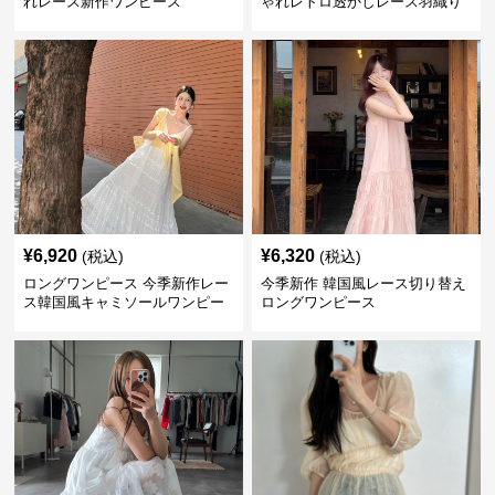
れレース新作ワンピース
ゃれレトロ透かしレース羽織り
ワンピース
¥
6,920
¥
6,320
(税込)
(税込)
ロングワンピース 今季新作レー
今季新作 韓国風レース切り替え
ス韓国風キャミソールワンピー
ロングワンピース
ス