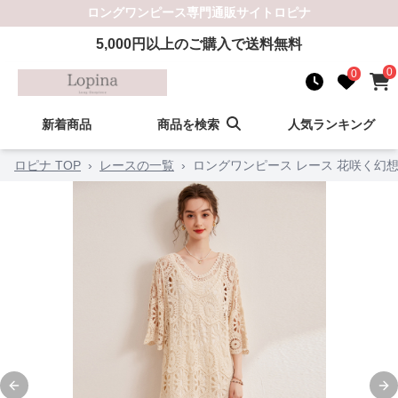
ロングワンピース
専門通販サイト
ロピナ
5,000
円以上のご購入で送料無料
0
0
新着商品
商品を検索
人気ランキング
ロピナ TOP
›
レースの一覧
›
ロングワンピース レース 花咲く幻
Previous slide
Ne