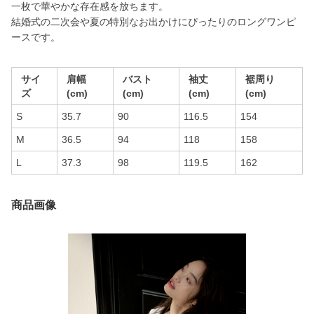
一枚で華やかな存在感を放ちます。
結婚式の二次会や夏の特別なお出かけにぴったりのロングワンピ
ースです。
サイ
肩幅
バスト
袖丈
裾周り
ズ
(cm)
(cm)
(cm)
(cm)
S
35.7
90
116.5
154
M
36.5
94
118
158
L
37.3
98
119.5
162
商品画像