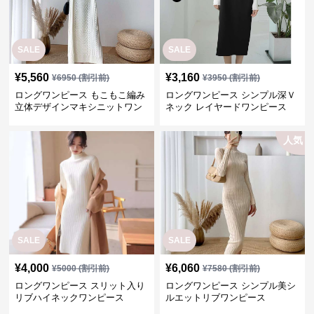
SALE
SALE
¥
5,560
¥
3,160
¥
6950
(割引前)
¥
3950
(割引前)
ロングワンピース もこもこ編み
ロングワンピース シンプル深Ｖ
立体デザインマキシニットワン
ネック レイヤードワンピース
ピース
人気
SALE
SALE
¥
4,000
¥
6,060
¥
5000
(割引前)
¥
7580
(割引前)
ロングワンピース スリット入り
ロングワンピース シンプル美シ
リブハイネックワンピース
ルエットリブワンピース