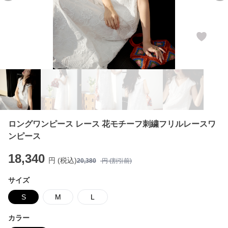
ロングワンピース レース 花モチーフ刺繍フリルレースワ
ンピース
18,340
円 (税込)
20,380
円 (割引前)
サイズ
S
M
L
カラー