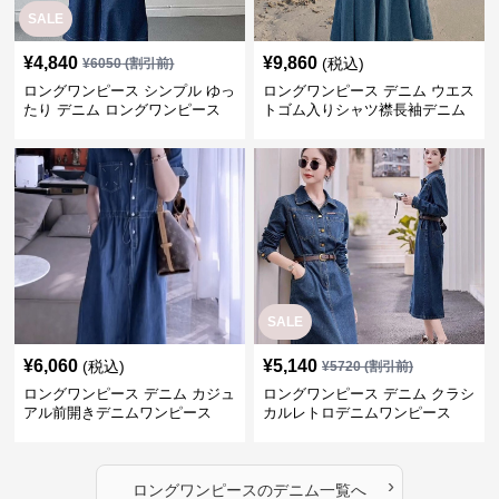
SALE
¥
4,840
¥
9,860
(税込)
¥
6050
(割引前)
ロングワンピース シンプル ゆっ
ロングワンピース デニム ウエス
たり デニム ロングワンピース
トゴム入りシャツ襟長袖デニム
ロングワンピース
SALE
¥
6,060
¥
5,140
(税込)
¥
5720
(割引前)
ロングワンピース デニム カジュ
ロングワンピース デニム クラシ
アル前開きデニムワンピース
カルレトロデニムワンピース
›
ロングワンピース
の
デニム
一覧へ