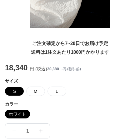
ご注文確定から7~28日でお届け予定
送料は1注文あたり
1000
円かかります
18,340
円 (税込)
20,380
円 (割引前)
サイズ
S
M
L
カラー
ホワイト
1