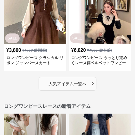
SALE
SALE
¥
3,800
¥
6,020
¥
4750
(割引前)
¥
7530
(割引前)
ロングワンピース クラシカル リ
ロングワンピース うっとり艶め
ボン ジャンパースカート
くレース襟ベルベットワンピー
ス
›
人気アイテム一覧へ
ロングワンピースレースの新着アイテム