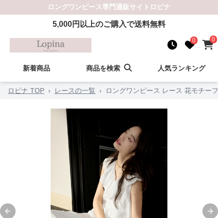
ロングワンピース
専門通販サイト
ロピナ
5,000
円以上のご購入で送料無料
0
0
新着商品
商品を検索
人気ランキング
ロピナ TOP
›
レースの一覧
›
ロングワンピース レース 花モチー
Previous slide
Ne