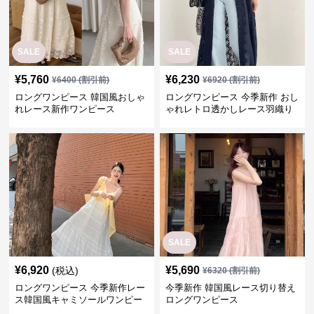
SALE
SALE
¥
5,760
¥
6,230
¥
6400
(割引前)
¥
6920
(割引前)
ロングワンピース 韓国風おしゃ
ロングワンピース 今季新作 おし
れレース新作ワンピース
ゃれレトロ透かしレース羽織り
ワンピース
SALE
¥
6,920
¥
5,690
(税込)
¥
6320
(割引前)
ロングワンピース 今季新作レー
今季新作 韓国風レース切り替え
ス韓国風キャミソールワンピー
ロングワンピース
ス