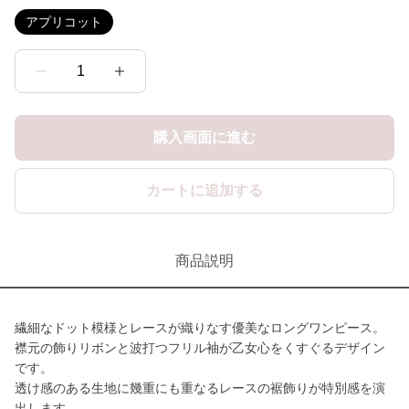
アプリコット
1
購入画面に進む
カートに追加する
商品説明
繊細なドット模様とレースが織りなす優美なロングワンピース。
襟元の飾りリボンと波打つフリル袖が乙女心をくすぐるデザイン
です。
透け感のある生地に幾重にも重なるレースの裾飾りが特別感を演
出します。