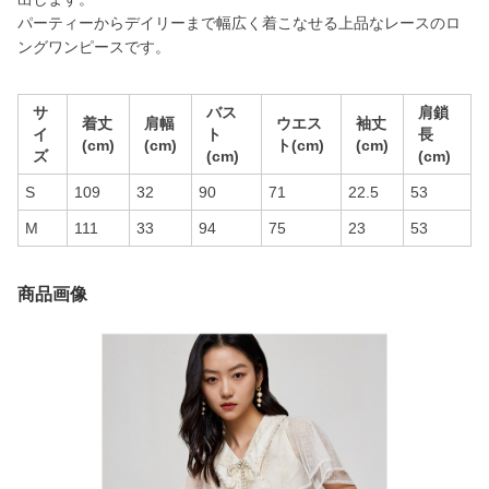
パーティーからデイリーまで幅広く着こなせる上品なレースのロ
ングワンピースです。
サ
バス
肩鎖
着丈
肩幅
ウエス
袖丈
イ
ト
長
(cm)
(cm)
ト(cm)
(cm)
ズ
(cm)
(cm)
S
109
32
90
71
22.5
53
M
111
33
94
75
23
53
商品画像