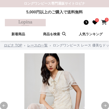
ロングワンピース
専門通販サイト
ロピナ
5,000
円以上のご購入で送料無料
0
0
新着商品
商品を検索
人気ランキング
ロピナ TOP
›
レースの一覧
›
ロングワンピース レース 優美なド
Previous slide
Ne