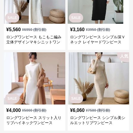
SALE
SALE
¥
5,560
¥
3,160
¥
6950
(割引前)
¥
3950
(割引前)
ロングワンピース もこもこ編み
ロングワンピース シンプル深Ｖ
立体デザインマキシニットワン
ネック レイヤードワンピース
ピース
人気
SALE
SALE
¥
4,000
¥
6,060
¥
5000
(割引前)
¥
7580
(割引前)
ロングワンピース スリット入り
ロングワンピース シンプル美シ
リブハイネックワンピース
ルエットリブワンピース