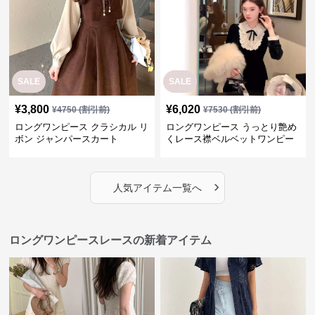
SALE
SALE
¥
3,800
¥
6,020
¥
4750
(割引前)
¥
7530
(割引前)
ロングワンピース クラシカル リ
ロングワンピース うっとり艶め
ボン ジャンパースカート
くレース襟ベルベットワンピー
ス
›
人気アイテム一覧へ
ロングワンピースレースの新着アイテム