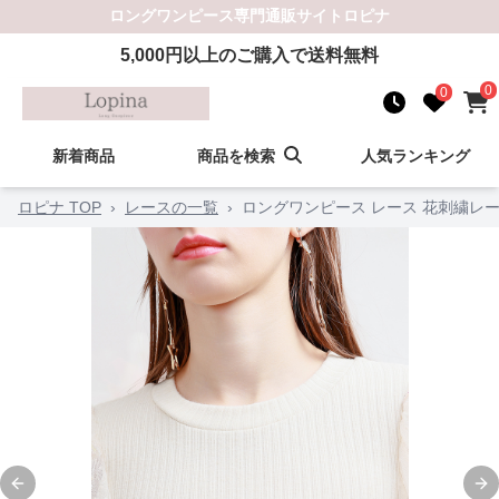
ロングワンピース
専門通販サイト
ロピナ
5,000
円以上のご購入で送料無料
0
0
新着商品
商品を検索
人気ランキング
ロピナ TOP
›
レースの一覧
›
ロングワンピース レース 花刺繍レ
Previous slide
Ne