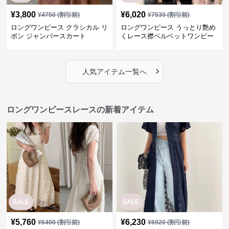
¥
3,800
¥
6,020
¥
4750
(割引前)
¥
7530
(割引前)
ロングワンピース クラシカル リ
ロングワンピース うっとり艶め
ボン ジャンパースカート
くレース襟ベルベットワンピー
ス
›
人気アイテム一覧へ
ロングワンピースレースの新着アイテム
SALE
SALE
¥
5,760
¥
6,230
¥
6400
(割引前)
¥
6920
(割引前)