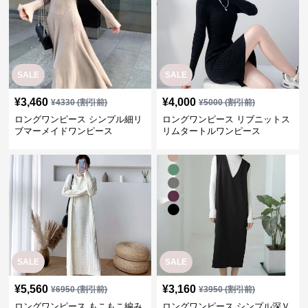
SALE
SALE
¥
3,460
¥
4,000
¥
4330
(割引前)
¥
5000
(割引前)
ロングワンピース シンプル細リ
ロングワンピース リブニットス
ブマーメイドワンピース
リムタートルワンピース
SALE
SALE
¥
5,560
¥
3,160
¥
6950
(割引前)
¥
3950
(割引前)
ロングワンピース もこもこ編み
ロングワンピース シンプル深Ｖ