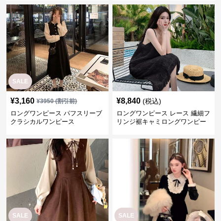
SALE
¥
3,160
¥
8,840
(税込)
¥
3950
(割引前)
ロングワンピース パフスリーブ
ロングワンピース レース 繊細フ
クラシカルワンピース
リンジ裾キャミロングワンピー
ス
SALE
SALE