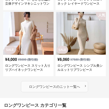
立体デザインマキシニットワン
ネック レイヤードワンピース
ピース
人気
SALE
SALE
¥
4,000
¥
6,060
¥
5000
(割引前)
¥
7580
(割引前)
ロングワンピース スリット入り
ロングワンピース シンプル美シ
リブハイネックワンピース
ルエットリブワンピース
›
ロングワンピース
の
ニット
一覧へ
ロングワンピース カテゴリ一覧