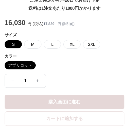
ご注文確定から7~28日でお届け予定
送料は1注文あたり
1000
円かかります
16,030
円 (税込)
17,820
円 (割引前)
サイズ
S
M
L
XL
2XL
カラー
アプリコット
1
購入画面に進む
カートに追加する