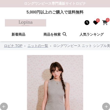
ロングワンピース
専門通販サイト
ロピナ
5,000
円以上のご購入で送料無料
0
0
新着商品
商品を検索
人気ランキング
ロピナ TOP
›
ニットの一覧
›
ロングワンピース ニット シンプル
Previous slide
Ne