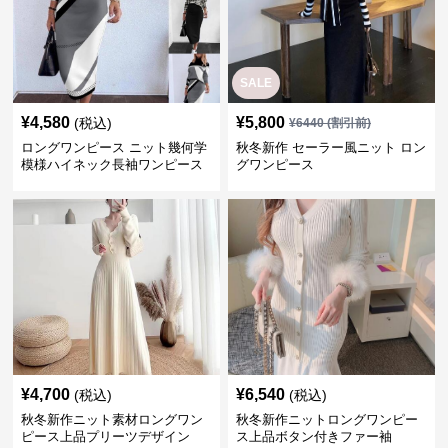
SALE
¥
4,580
¥
5,800
(税込)
¥
6440
(割引前)
ロングワンピース ニット幾何学
秋冬新作 セーラー風ニット ロン
模様ハイネック長袖ワンピース
グワンピース
二点セット
¥
4,700
¥
6,540
(税込)
(税込)
秋冬新作ニット素材ロングワン
秋冬新作ニットロングワンピー
ピース上品プリーツデザイン
ス上品ボタン付きファー袖