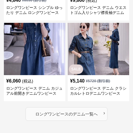
¥
4,840
¥
9,860
(税込)
¥
6050
(割引前)
ロングワンピース シンプル ゆっ
ロングワンピース デニム ウエス
たり デニム ロングワンピース
トゴム入りシャツ襟長袖デニム
ロングワンピース
SALE
¥
6,060
¥
5,140
(税込)
¥
5720
(割引前)
ロングワンピース デニム カジュ
ロングワンピース デニム クラシ
アル前開きデニムワンピース
カルレトロデニムワンピース
›
ロングワンピース
の
デニム
一覧へ