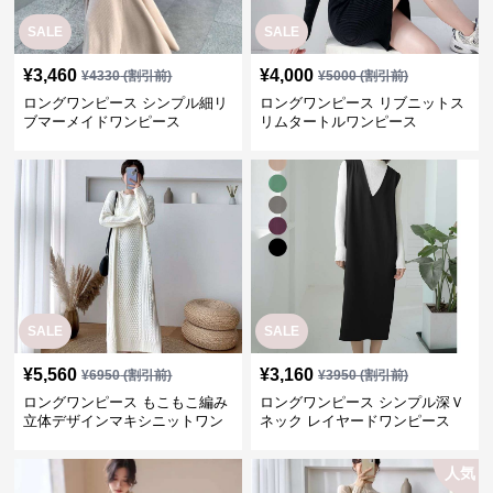
SALE
SALE
¥
3,460
¥
4,000
¥
4330
(割引前)
¥
5000
(割引前)
ロングワンピース シンプル細リ
ロングワンピース リブニットス
ブマーメイドワンピース
リムタートルワンピース
SALE
SALE
¥
5,560
¥
3,160
¥
6950
(割引前)
¥
3950
(割引前)
ロングワンピース もこもこ編み
ロングワンピース シンプル深Ｖ
立体デザインマキシニットワン
ネック レイヤードワンピース
ピース
人気