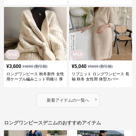
SALE
SALE
¥
3,600
¥
5,040
¥
4000
(割引前)
¥
5600
(割引前)
ロングワンピース 秋冬新作 女性
リブニット ロングワンピース 長
用ケーブル編みニット羽織り 厚
袖 秋冬 女性用 体型カバー
手防寒対策
›
新着アイテムの一覧へ
ロングワンピースデニムのおすすめアイテム