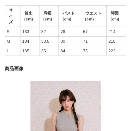
サ
着丈
肩幅
バスト
ウエスト
脚囲
イ
(cm)
(cm)
(cm)
(cm)
(cm)
ズ
S
133
32
76
67
214
M
134
33.5
80
71
218
L
135
35
84
75
222
商品画像