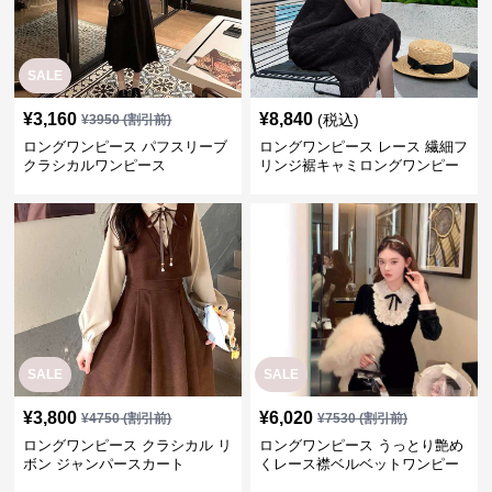
SALE
¥
3,160
¥
8,840
(税込)
¥
3950
(割引前)
ロングワンピース パフスリーブ
ロングワンピース レース 繊細フ
クラシカルワンピース
リンジ裾キャミロングワンピー
ス
SALE
SALE
¥
3,800
¥
6,020
¥
4750
(割引前)
¥
7530
(割引前)
ロングワンピース クラシカル リ
ロングワンピース うっとり艶め
ボン ジャンパースカート
くレース襟ベルベットワンピー
ス