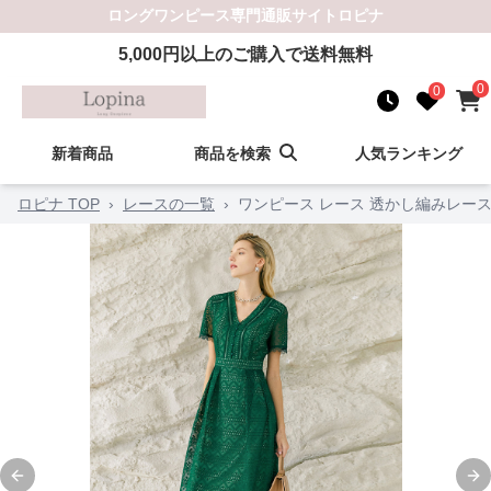
ロングワンピース
専門通販サイト
ロピナ
5,000
円以上のご購入で送料無料
0
0
新着商品
商品を検索
人気ランキング
ロピナ TOP
›
レースの一覧
›
ワンピース レース 透かし編みレー
Previous slide
Ne