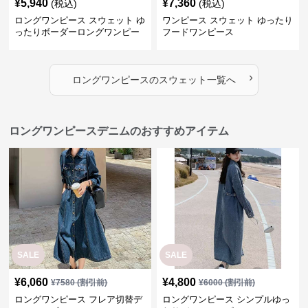
¥
5,940
¥
7,360
(税込)
(税込)
ロングワンピース スウェット ゆ
ワンピース スウェット ゆったり
ったりボーダーロングワンピー
フードワンピース
ス
›
ロングワンピース
の
スウェット
一覧へ
ロングワンピースデニムのおすすめアイテム
SALE
SALE
¥
6,060
¥
4,800
¥
7580
(割引前)
¥
6000
(割引前)
ロングワンピース フレア切替デ
ロングワンピース シンプルゆっ