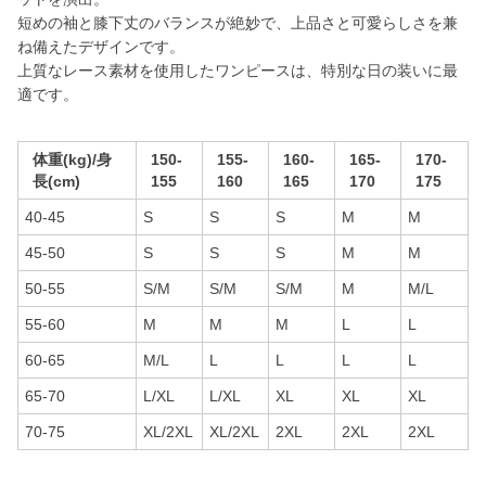
短めの袖と膝下丈のバランスが絶妙で、上品さと可愛らしさを兼
ね備えたデザインです。
上質なレース素材を使用したワンピースは、特別な日の装いに最
適です。
体重(kg)/身
150-
155-
160-
165-
170-
長(cm)
155
160
165
170
175
40-45
S
S
S
M
M
45-50
S
S
S
M
M
50-55
S/M
S/M
S/M
M
M/L
55-60
M
M
M
L
L
60-65
M/L
L
L
L
L
65-70
L/XL
L/XL
XL
XL
XL
70-75
XL/2XL
XL/2XL
2XL
2XL
2XL