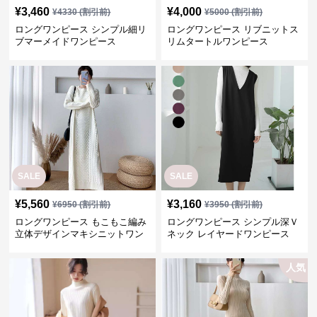
¥
3,460
¥
4,000
¥
4330
(割引前)
¥
5000
(割引前)
ロングワンピース シンプル細リ
ロングワンピース リブニットス
ブマーメイドワンピース
リムタートルワンピース
SALE
SALE
¥
5,560
¥
3,160
¥
6950
(割引前)
¥
3950
(割引前)
ロングワンピース もこもこ編み
ロングワンピース シンプル深Ｖ
立体デザインマキシニットワン
ネック レイヤードワンピース
ピース
人気