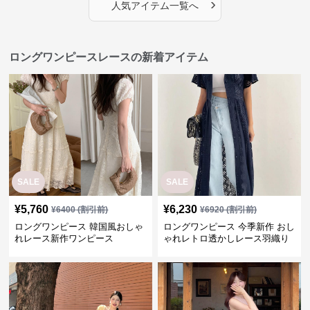
›
人気アイテム一覧へ
ロングワンピースレースの新着アイテム
SALE
SALE
¥
5,760
¥
6,230
¥
6400
(割引前)
¥
6920
(割引前)
ロングワンピース 韓国風おしゃ
ロングワンピース 今季新作 おし
れレース新作ワンピース
ゃれレトロ透かしレース羽織り
ワンピース