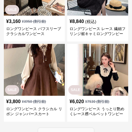
SALE
¥
3,160
¥
8,840
(税込)
¥
3950
(割引前)
ロングワンピース パフスリーブ
ロングワンピース レース 繊細フ
クラシカルワンピース
リンジ裾キャミロングワンピー
ス
SALE
SALE
¥
3,800
¥
6,020
¥
4750
(割引前)
¥
7530
(割引前)
ロングワンピース クラシカル リ
ロングワンピース うっとり艶め
ボン ジャンパースカート
くレース襟ベルベットワンピー
ス