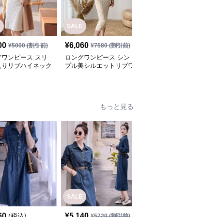
SALE
00
¥
6,060
¥
7,360
(税込)
¥
5000
(割引前)
¥
7580
(割引前)
グワンピース スリ
ロングワンピース シン
ワンピース ニット ター
入りリブハイネック
プル美シルエットリブワ
トルネック リボンベル
ピース
ンピース
ト ニットワンピース
もっと見る
SALE
SALE
60
¥
5,140
¥
4,320
(税込)
¥
5720
(割引前)
¥
4800
(割引前)