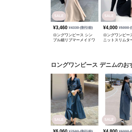
SALE
SALE
¥
3,460
¥
4,000
¥
4330
(割引前)
¥
5000
(
ロングワンピース シン
ロングワンピース
プル細リブマーメイドワ
ニットスリムタ
ンピース
ンピース
ロングワンピース
デニム
のお
SALE
SALE
¥
6,060
¥
4,800
¥
7580
(割引前)
¥
6000
(