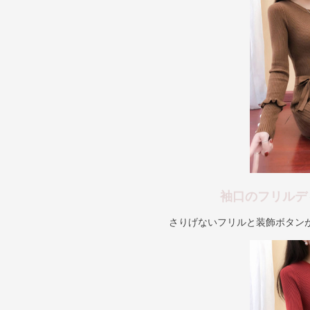
袖口のフリルデ
さりげないフリルと装飾ボタン