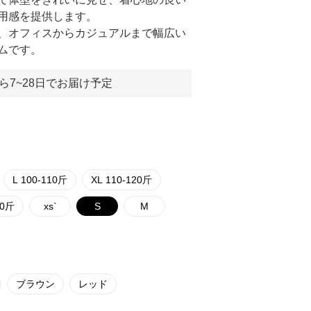
用感を提供します。
、オフィスからカジュアルまで幅広い
ムです。
ら7~28日でお届け予定
L 100-110斤
XL 110-120斤
70斤
xs`
S
M
ブラウン
レッド