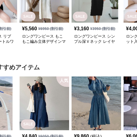
SALE
SALE
SALE
¥
5,560
¥
3,160
¥
4,0
割引前)
¥
6950
(割引前)
¥
3950
(割引前)
 リブ
ロングワンピース もこ
ロングワンピース シン
ロン
ートルワ
もこ編み立体デザインマ
プル深Ｖネック レイヤ
ット
キシニットワンピース
ードワンピース
ワン
すすめアイテム
人気
SALE
¥
4,840
¥
9,860
¥
6,0
(税込)
割引前)
¥
6050
(割引前)