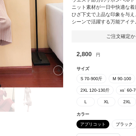
ニット素材が一日中快適な着
ひざ下丈で上品な印象を与え
シーンで活躍する万能アイテ
ご注文確定か
2,800
円
サイズ
Next slide
S 70-900斤
M 90-100
2XL 120-130斤
xs` 60-
L
XL
2XL
カラー
アプリコット
ブラック