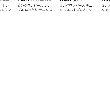
 シン
ロングワンピース シン
ロングワンピース デニ
ロン
ニムワン
プル ゆったり デニム ロ
ム ウエストゴム入りシ
ム 
ングワンピース
ャツ襟長袖デニムロング
ニム
ワンピース