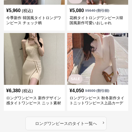
¥
5,960
¥
5,080
(税込)
¥
5640
(割引前)
今季新作 韓国風タイトロングワ
花柄タイトロングワンピース韓
ンピース チェック柄
国風新作可愛いおしゃれ
SALE
¥
6,380
¥
4,050
(税込)
¥
4500
(割引前)
ロングワンピース 新作デザイン
ロングワンピース 秋冬新作タイ
感タイトワンピース ニット素材
トニットワンピース上品カーデ
セットアップ
ィガン風二色展開
›
ロングワンピース
の
タイト
一覧へ