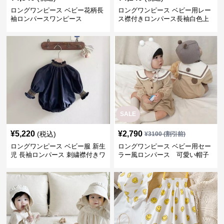
ロングワンピース ベビー花柄長
ロングワンピース ベビー用レー
袖ロンパースワンピース
ス襟付きロンパース長袖白色上
品セット
SALE
¥
5,220
¥
2,790
(税込)
¥
3100
(割引前)
ロングワンピース ベビー服 新生
ロングワンピース ベビー用セー
児 長袖ロンパース 刺繍襟付きワ
ラー風ロンパース 可愛い帽子
ンピース
付きワンピース