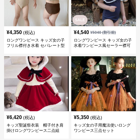
SALE
¥
4,350
¥
4,540
(税込)
¥
5040
(割引前)
ロングワンピース キッズ女の子
ロングワンピース キッズ女の子
フリル襟付き水着 セパレート型
水着ワンピース風セーラー襟可
温泉対応
愛い温泉プール用
¥
6,420
¥
5,350
(税込)
(税込)
キッズ聖誕祭衣装 帽子付き肩
キッズ女の子用魔法使いロング
掛けロングワンピース二点組
ワンピース三点セット