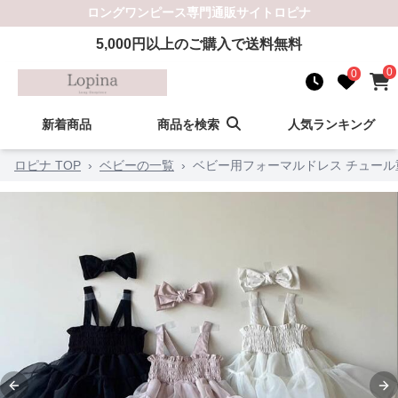
ロングワンピース
専門通販サイト
ロピナ
5,000
円以上のご購入で送料無料
0
0
新着商品
商品を検索
人気ランキング
ロピナ TOP
›
ベビーの一覧
›
ベビー用フォーマルドレス チュー
Previous slide
Ne