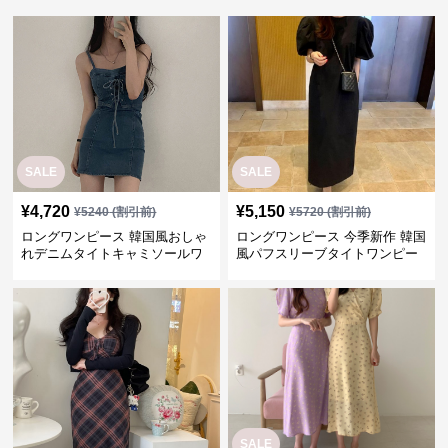
SALE
SALE
¥
4,720
¥
5,150
¥
5240
(割引前)
¥
5720
(割引前)
ロングワンピース 韓国風おしゃ
ロングワンピース 今季新作 韓国
れデニムタイトキャミソールワ
風パフスリーブタイトワンピー
ンピース
ス
SALE