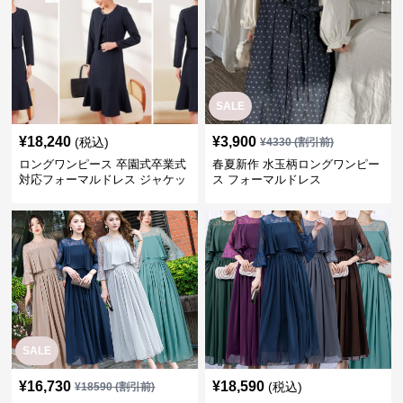
SALE
¥
18,240
¥
3,900
(税込)
¥
4330
(割引前)
ロングワンピース 卒園式卒業式
春夏新作 水玉柄ロングワンピー
対応フォーマルドレス ジャケッ
ス フォーマルドレス
ト付きワンピーススーツ
SALE
¥
16,730
¥
18,590
(税込)
¥
18590
(割引前)