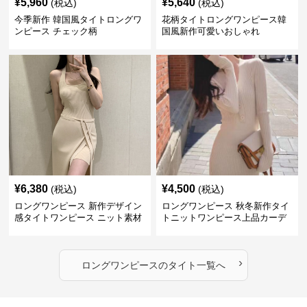
¥
5,960
¥
5,640
(税込)
(税込)
今季新作 韓国風タイトロングワ
花柄タイトロングワンピース韓
ンピース チェック柄
国風新作可愛いおしゃれ
¥
6,380
¥
4,500
(税込)
(税込)
ロングワンピース 新作デザイン
ロングワンピース 秋冬新作タイ
感タイトワンピース ニット素材
トニットワンピース上品カーデ
セットアップ
ィガン風二色展開
›
ロングワンピース
の
タイト
一覧へ