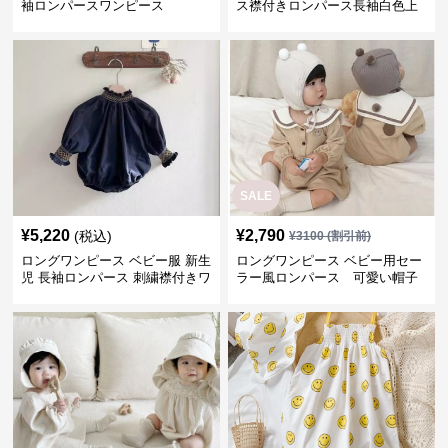
袖ロンパースワンピース
ス襟付きロンパース長袖白色上
品セット
SALE
¥
5,220
¥
2,790
(税込)
¥
3100
(割引前)
ロングワンピース ベビー服 新生
ロングワンピース ベビー用セー
児 長袖ロンパース 刺繍襟付きワ
ラー風ロンパース 可愛い帽子
ンピース
付きワンピース