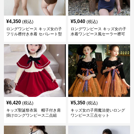
¥
4,350
¥
5,040
(税込)
(税込)
ロングワンピース キッズ女の子
ロングワンピース キッズ女の子
フリル襟付き水着 セパレート型
水着ワンピース風セーラー襟可
温泉対応
愛い温泉プール用
¥
6,420
¥
5,350
(税込)
(税込)
キッズ聖誕祭衣装 帽子付き肩
キッズ女の子用魔法使いロング
掛けロングワンピース二点組
ワンピース三点セット