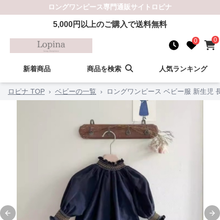
ロングワンピース
専門通販サイト
ロピナ
5,000
円以上のご購入で送料無料
0
0
新着商品
商品を検索
人気ランキング
ロピナ TOP
›
ベビーの一覧
›
ロングワンピース ベビー服 新生児
Previous slide
Ne