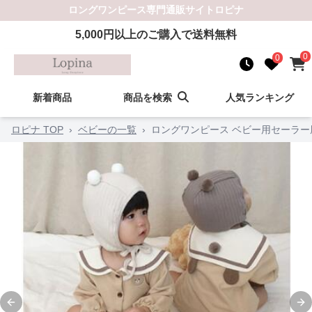
ロングワンピース
専門通販サイト
ロピナ
5,000
円以上のご購入で送料無料
0
0
新着商品
商品を検索
人気ランキング
ロピナ TOP
›
ベビーの一覧
›
ロングワンピース ベビー用セーラ
Previous slide
Ne