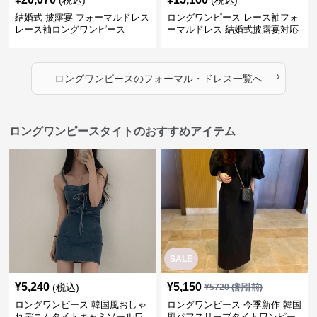
結婚式 披露宴 フォーマルドレス
ロングワンピース レース袖フォ
レース袖ロングワンピース
ーマルドレス 結婚式披露宴対応
ロング丈ワンピース
›
ロングワンピース
の
フォーマル・ドレス
一覧へ
ロングワンピースタイトのおすすめアイテム
SALE
¥
5,240
¥
5,150
(税込)
¥
5720
(割引前)
ロングワンピース 韓国風おしゃ
ロングワンピース 今季新作 韓国
れデニムタイトキャミソールワ
風パフスリーブタイトワンピー