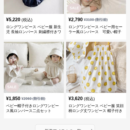
SALE
¥
5,220
¥
2,790
(税込)
¥
3100
(割引前)
ロングワンピース ベビー服 新生
ロングワンピース ベビー用セー
児 長袖ロンパース 刺繍襟付きワ
ラー風ロンパース 可愛い帽子
ンピース
付きワンピース
SALE
¥
1,850
¥
3,620
(税込)
¥
2060
(割引前)
ベビー帽子付きロングワンピー
ロングワンピース ベビー服 笑顔
ス風ロンパース二点セット
柄ロング丈ワンピース 帽子付き
›