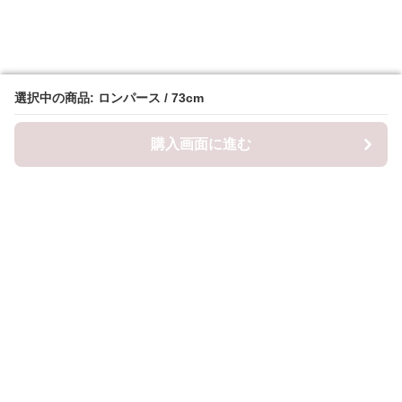
選択中の商品: ロンパース / 73cm
選択中の商品: ロンパース / 73cm
購入画面に進む
購入画面に進む
ロピナ
について