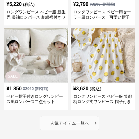
¥
5,220
¥
2,790
(税込)
¥
3100
(割引前)
ロングワンピース ベビー服 新生
ロングワンピース ベビー用セー
児 長袖ロンパース 刺繍襟付きワ
ラー風ロンパース 可愛い帽子
ンピース
付きワンピース
SALE
¥
1,850
¥
3,620
(税込)
¥
2060
(割引前)
ベビー帽子付きロングワンピー
ロングワンピース ベビー服 笑顔
ス風ロンパース二点セット
柄ロング丈ワンピース 帽子付き
›
人気アイテム一覧へ