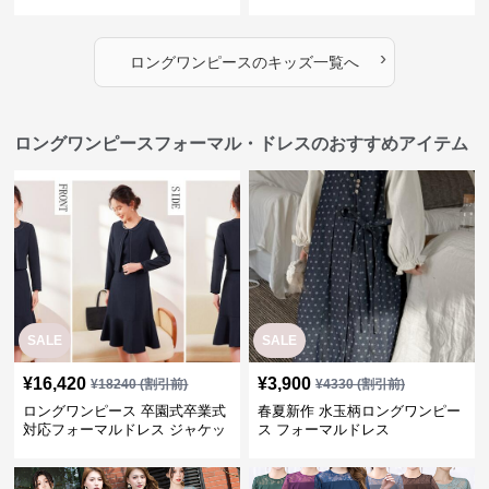
›
ロングワンピース
の
キッズ
一覧へ
ロングワンピースフォーマル・ドレスのおすすめアイテム
SALE
SALE
¥
16,420
¥
3,900
¥
18240
(割引前)
¥
4330
(割引前)
ロングワンピース 卒園式卒業式
春夏新作 水玉柄ロングワンピー
対応フォーマルドレス ジャケッ
ス フォーマルドレス
ト付きワンピーススーツ