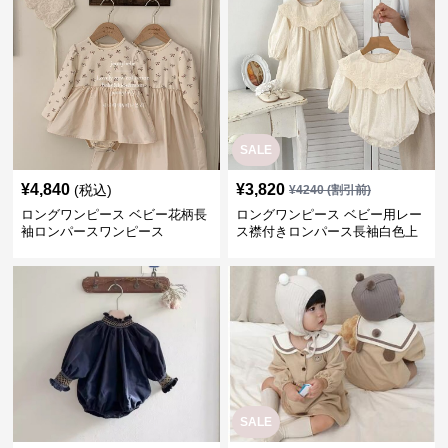
SALE
¥
4,840
¥
3,820
(税込)
¥
4240
(割引前)
ロングワンピース ベビー花柄長
ロングワンピース ベビー用レー
袖ロンパースワンピース
ス襟付きロンパース長袖白色上
品セット
SALE