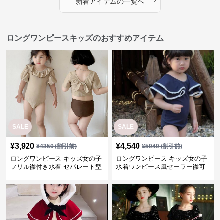
新着アイテムの一覧へ
ロングワンピースキッズのおすすめアイテム
SALE
SALE
¥
3,920
¥
4,540
¥
4350
(割引前)
¥
5040
(割引前)
ロングワンピース キッズ女の子
ロングワンピース キッズ女の子
フリル襟付き水着 セパレート型
水着ワンピース風セーラー襟可
温泉対応
愛い温泉プール用