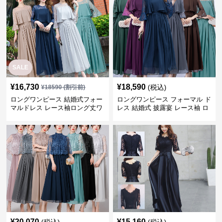
SALE
¥
16,730
¥
18,590
(税込)
¥
18590
(割引前)
ロングワンピース 結婚式フォー
ロングワンピース フォーマル ド
マルドレス レース袖ロング丈ワ
レス 結婚式 披露宴 レース袖 ロ
ンピース披露宴
ング丈 ワンピース
¥
20,070
¥
15,160
(税込)
(税込)