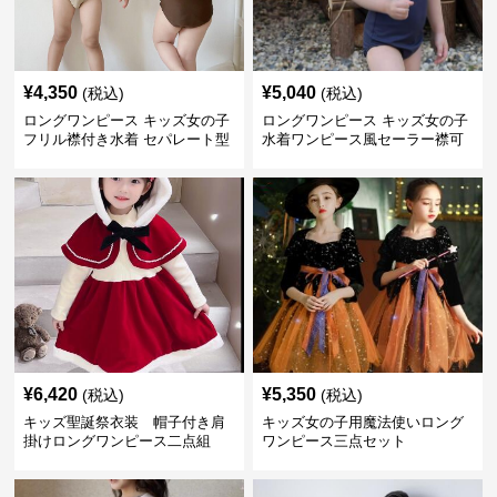
¥
4,350
¥
5,040
(税込)
(税込)
ロングワンピース キッズ女の子
ロングワンピース キッズ女の子
フリル襟付き水着 セパレート型
水着ワンピース風セーラー襟可
温泉対応
愛い温泉プール用
¥
6,420
¥
5,350
(税込)
(税込)
キッズ聖誕祭衣装 帽子付き肩
キッズ女の子用魔法使いロング
掛けロングワンピース二点組
ワンピース三点セット