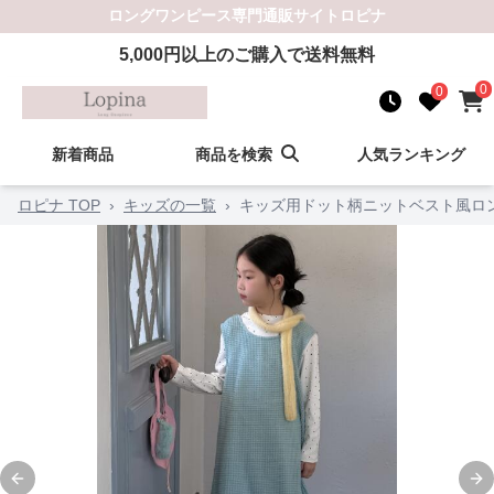
ロングワンピース
専門通販サイト
ロピナ
5,000
円以上のご購入で送料無料
0
0
新着商品
商品を検索
人気ランキング
ロピナ TOP
›
キッズの一覧
›
キッズ用ドット柄ニットベスト風ロ
Previous slide
Ne