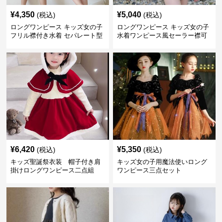
¥
4,350
¥
5,040
(税込)
(税込)
ロングワンピース キッズ女の子
ロングワンピース キッズ女の子
フリル襟付き水着 セパレート型
水着ワンピース風セーラー襟可
温泉対応
愛い温泉プール用
¥
6,420
¥
5,350
(税込)
(税込)
キッズ聖誕祭衣装 帽子付き肩
キッズ女の子用魔法使いロング
掛けロングワンピース二点組
ワンピース三点セット