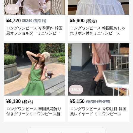
SALE
¥
4,720
¥
5,600
(税込)
¥
5240
(割引前)
ロングワンピース 今季新作 韓国
ロングワンピース 韓国風おしゃ
風オフショルダーミニワンピー
れリボン付きミニワンピース
ス
SALE
¥
8,180
¥
5,150
(税込)
¥
5720
(割引前)
ロングワンピース 韓国風花飾り
ロングワンピース 今季注目 韓国
付きグリーンミニワンピース新
風レイヤード ミニワンピース
作