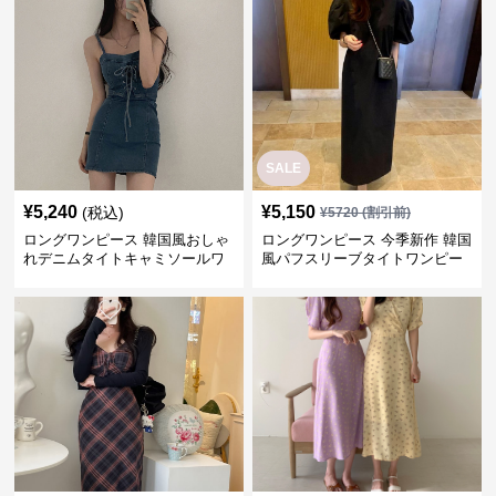
SALE
¥
5,240
¥
5,150
(税込)
¥
5720
(割引前)
ロングワンピース 韓国風おしゃ
ロングワンピース 今季新作 韓国
れデニムタイトキャミソールワ
風パフスリーブタイトワンピー
ンピース
ス