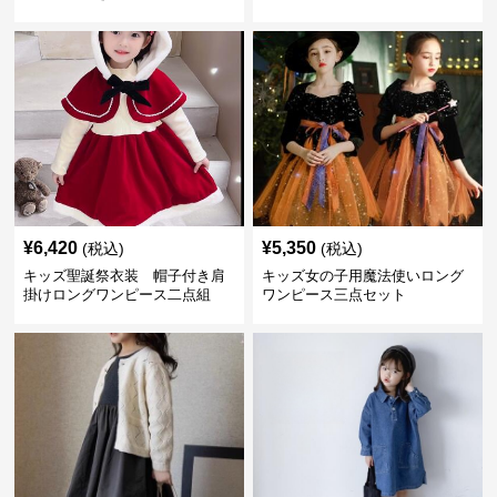
温泉対応
愛い温泉プール用
¥
6,420
¥
5,350
(税込)
(税込)
キッズ聖誕祭衣装 帽子付き肩
キッズ女の子用魔法使いロング
掛けロングワンピース二点組
ワンピース三点セット