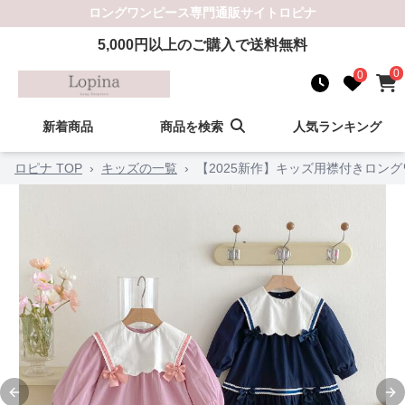
ロングワンピース
専門通販サイト
ロピナ
5,000
円以上のご購入で送料無料
0
0
新着商品
商品を検索
人気ランキング
ロピナ TOP
›
キッズの一覧
›
【2025新作】キッズ用襟付きロングワ
Previous slide
Ne