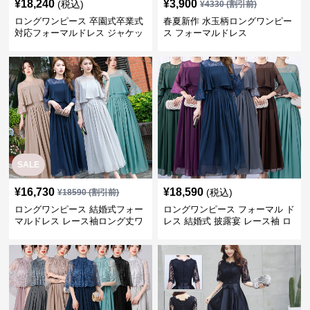
¥
18,240
¥
3,900
(税込)
¥
4330
(割引前)
ロングワンピース 卒園式卒業式
春夏新作 水玉柄ロングワンピー
対応フォーマルドレス ジャケッ
ス フォーマルドレス
ト付きワンピーススーツ
SALE
¥
16,730
¥
18,590
(税込)
¥
18590
(割引前)
ロングワンピース 結婚式フォー
ロングワンピース フォーマル ド
マルドレス レース袖ロング丈ワ
レス 結婚式 披露宴 レース袖 ロ
ンピース披露宴
ング丈 ワンピース