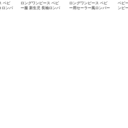
 ベビ
ロングワンピース ベビ
ロングワンピース ベビ
ベビ
きロンパ
ー服 新生児 長袖ロンパ
ー用セーラー風ロンパー
ンピ
品セット
ース 刺繍襟付きワンピ
ス 可愛い帽子付きワン
点セ
ース
ピース