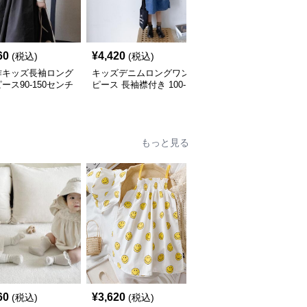
60
¥
4,420
¥
4,230
(税込)
(税込)
(税込)
作キッズ長袖ロング
キッズデニムロングワン
キッズ長袖ロングワンピ
ース90-150センチ
ピース 長袖襟付き 100-
ース 前開きボタン 2色
160センチ
開 110-160
もっと見る
60
¥
3,620
¥
2,720
(税込)
(税込)
(税込)