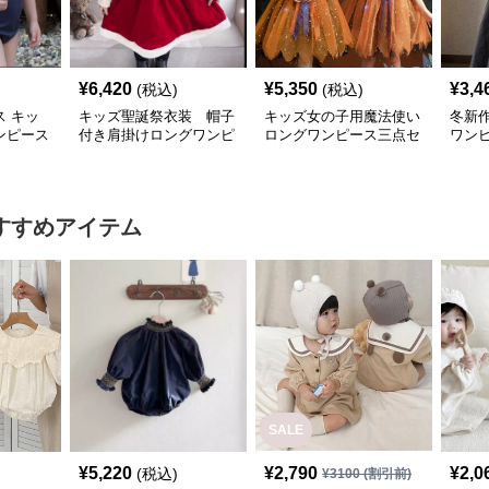
¥
6,420
¥
5,350
¥
3,4
(税込)
(税込)
 キッ
キッズ聖誕祭衣装 帽子
キッズ女の子用魔法使い
冬新
ンピース
付き肩掛けロングワンピ
ロングワンピース三点セ
ワンピ
愛い温泉
ース二点組
ット
すすめアイテム
SALE
¥
5,220
¥
2,790
¥
2,0
(税込)
¥
3100
(割引前)