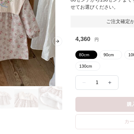
せてお選びください。
ご注文確定か
4,360
円
Next slide
80cm
90cm
1
130cm
1
購
カー