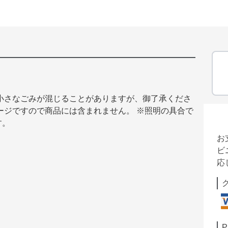
小さなごみが混じることがありますが、御了承くださ
ージですので商品には含まれません。 ※照明の具合で
す。
お
ビ
応
P