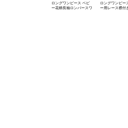
ロングワンピース ベビ
ロングワンピース
ー花柄長袖ロンパースワ
ー用レース襟付
ンピース
ース長袖白色上