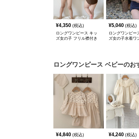
¥
4,350
¥
5,040
(税込)
(税込)
ロングワンピース キッ
ロングワンピース
ズ女の子 フリル襟付き
ズ女の子水着ワ
水着 セパレート型 温泉
風セーラー襟可
対応
プール用
ロングワンピース
ベビー
のお
¥
4,840
¥
4,240
(税込)
(税込)