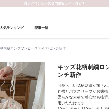
ロングワンピース
専門通販サイト
ロピナ
人気ランキング
記事一覧
柄刺繍ロングワンピース80-130センチ新作
キッズ花柄刺繍ロン
ンチ新作
可愛らしい花柄刺繍が施され
丸襟とパフスリーブがお嬢様
柔らかな素材で着心地も抜群
用いただけます。
80センチから130センチま