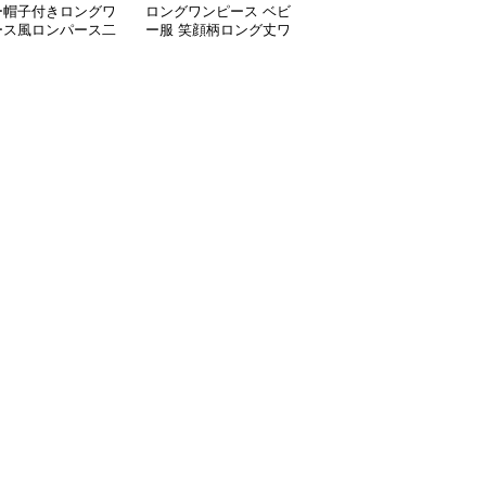
ー帽子付きロングワ
ロングワンピース ベビ
ベビー服 花柄ロングワ
ース風ロンパース二
ー服 笑顔柄ロング丈ワ
ンピース 帽子付きセッ
ット
ンピース 帽子付き
ト 春夏