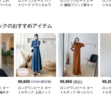
 ふわ
ロングワンピース パフ
ロングワンピース レー
ロン
パースカ
スリーブ クラシカルワ
ス 繊細フリンジ裾キャ
シカル
ンピース
ミロングワンピース
ース
ック
のおすすめアイテム
SALE
¥
6,600
¥
6,960
¥
8,2
(税込)
¥
7340
(割引前)
 ター
ロングワンピース ター
ロングワンピース ター
ロン
編みタ
トルネック 上品ニット
トルネック ゆったりニ
トル
ットロン
素材のタートルネックロ
ットタートルネックロン
切替
ングワンピース
グワンピース
グワ