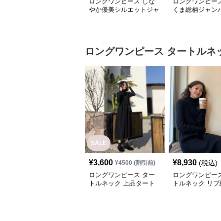
ロングワンピース しな
ロングワンピース
やか優美シルエットジャ
くま総柄ジャン
ンパースカート
ート
ロングワンピース
タートルネ
SALE
¥
3,600
¥
8,930
(税込)
¥
4500
(割引前)
ロングワンピース ター
ロングワンピース
トルネック 上品タート
トルネック リブ
ルネックニットロングワ
ートルネックニ
ンピース
グワンピース