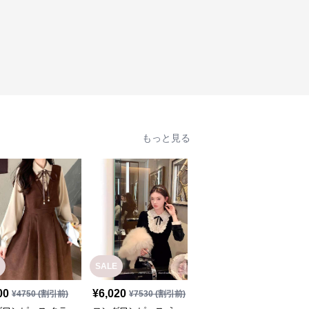
もっと見る
SALE
SALE
00
¥
6,020
¥
5,940
¥
4750
(割引前)
¥
7530
(割引前)
¥
7430
(割引前)