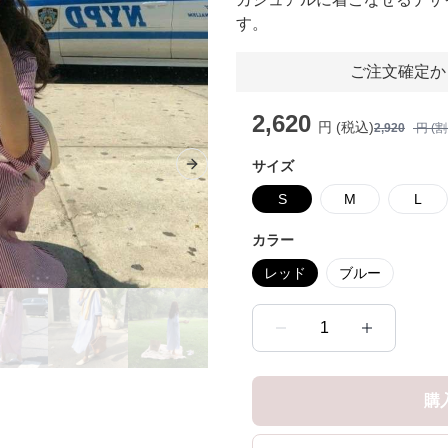
す。
ご注文確定か
2,620
円 (税込)
2,920
円 (
サイズ
Next slide
S
M
L
カラー
レッド
ブルー
1
購