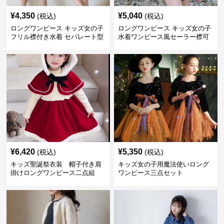
¥
4,350
¥
5,040
(税込)
(税込)
ロングワンピース キッズ女の子
ロングワンピース キッズ女の子
フリル襟付き水着 セパレート型
水着ワンピース風セーラー襟可
温泉対応
愛い温泉プール用
¥
6,420
¥
5,350
(税込)
(税込)
キッズ聖誕祭衣装 帽子付き肩
キッズ女の子用魔法使いロング
掛けロングワンピース二点組
ワンピース三点セット