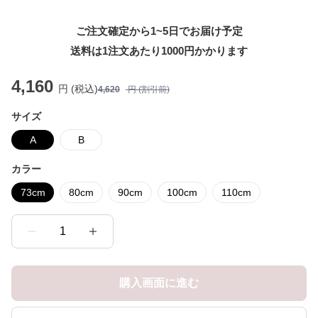
ご注文確定から1~5日でお届け予定
送料は1注文あたり
1000
円かかります
4,160
円 (税込)
4,620
円 (割引前)
サイズ
A
B
カラー
73cm
80cm
90cm
100cm
110cm
1
購入画面に進む