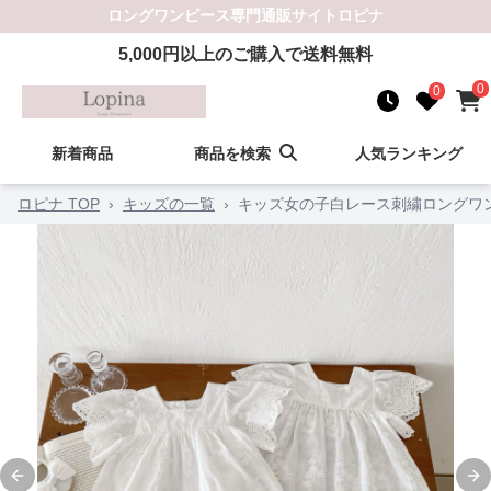
ロングワンピース
専門通販サイト
ロピナ
5,000
円以上のご購入で送料無料
0
0
新着商品
商品を検索
人気ランキング
ロピナ TOP
›
キッズの一覧
›
キッズ女の子白レース刺繍ロングワ
Previous slide
Ne