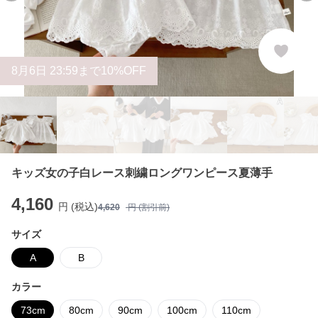
8
月
6
日 23:59まで10%OFF
キッズ女の子白レース刺繍ロングワンピース夏薄手
4,160
円 (税込)
4,620
円 (割引前)
サイズ
A
B
カラー
73cm
80cm
90cm
100cm
110cm