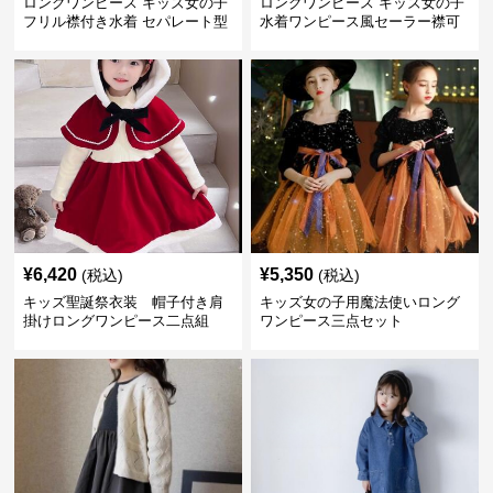
ロングワンピース キッズ女の子
ロングワンピース キッズ女の子
フリル襟付き水着 セパレート型
水着ワンピース風セーラー襟可
温泉対応
愛い温泉プール用
¥
6,420
¥
5,350
(税込)
(税込)
キッズ聖誕祭衣装 帽子付き肩
キッズ女の子用魔法使いロング
掛けロングワンピース二点組
ワンピース三点セット