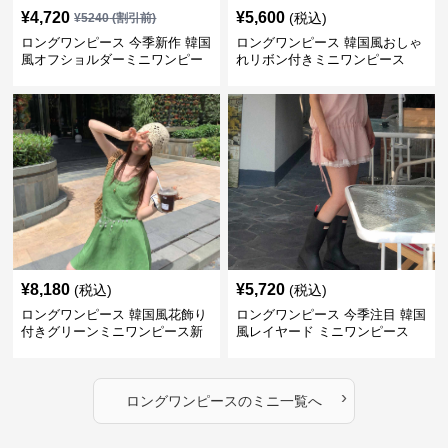
¥
4,720
¥
5,600
(税込)
¥
5240
(割引前)
ロングワンピース 今季新作 韓国
ロングワンピース 韓国風おしゃ
風オフショルダーミニワンピー
れリボン付きミニワンピース
ス
¥
8,180
¥
5,720
(税込)
(税込)
ロングワンピース 韓国風花飾り
ロングワンピース 今季注目 韓国
付きグリーンミニワンピース新
風レイヤード ミニワンピース
作
›
ロングワンピース
の
ミニ
一覧へ