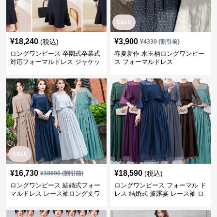
SALE
¥
18,240
¥
3,900
(税込)
¥
4330
(割引前)
ロングワンピース 卒園式卒業式
春夏新作 水玉柄ロングワンピー
対応フォーマルドレス ジャケッ
ス フォーマルドレス
ト付きワンピーススーツ
SALE
¥
16,730
¥
18,590
(税込)
¥
18590
(割引前)
ロングワンピース 結婚式フォー
ロングワンピース フォーマル ド
マルドレス レース袖ロング丈ワ
レス 結婚式 披露宴 レース袖 ロ
ンピース披露宴
ング丈 ワンピース