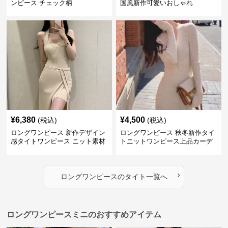
ンピース チェック柄
国風新作可愛いおしゃれ
¥
6,380
¥
4,500
(税込)
(税込)
ロングワンピース 新作デザイン
ロングワンピース 秋冬新作タイ
感タイトワンピース ニット素材
トニットワンピース上品カーデ
セットアップ
ィガン風二色展開
›
ロングワンピース
の
タイト
一覧へ
ロングワンピースミニのおすすめアイテム