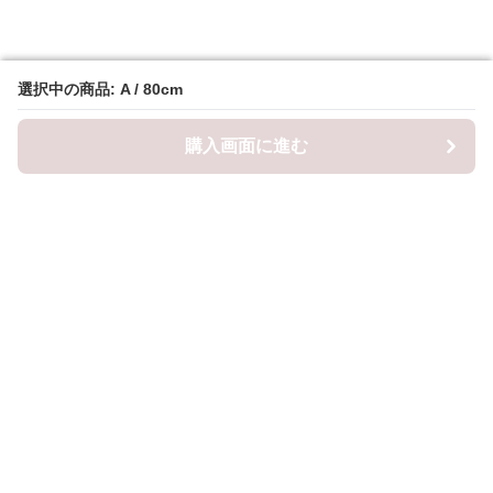
選択中の商品: A / 80cm
選択中の商品: A / 80cm
購入画面に進む
購入画面に進む
ロピナ
について