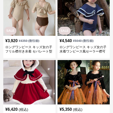
SALE
SALE
¥
3,920
¥
4,540
¥
4350
(割引前)
¥
5040
(割引前)
ロングワンピース キッズ女の子
ロングワンピース キッズ女の子
フリル襟付き水着 セパレート型
水着ワンピース風セーラー襟可
温泉対応
愛い温泉プール用
¥
6,420
¥
5,350
(税込)
(税込)