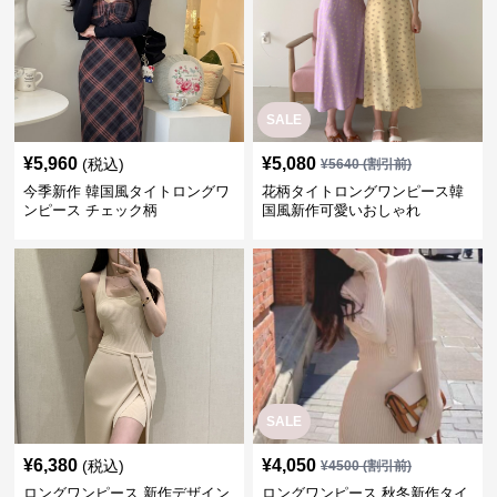
SALE
¥
5,960
¥
5,080
(税込)
¥
5640
(割引前)
今季新作 韓国風タイトロングワ
花柄タイトロングワンピース韓
ンピース チェック柄
国風新作可愛いおしゃれ
SALE
¥
6,380
¥
4,050
(税込)
¥
4500
(割引前)
ロングワンピース 新作デザイン
ロングワンピース 秋冬新作タイ