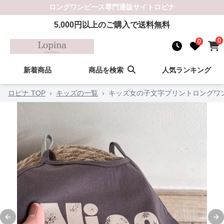
ロングワンピース
専門通販サイト
ロピナ
5,000
円以上のご購入で送料無料
0
0
新着商品
商品を検索
人気ランキング
ロピナ TOP
›
キッズの一覧
›
キッズ女の子文字プリントロングワ
Previous slide
Ne