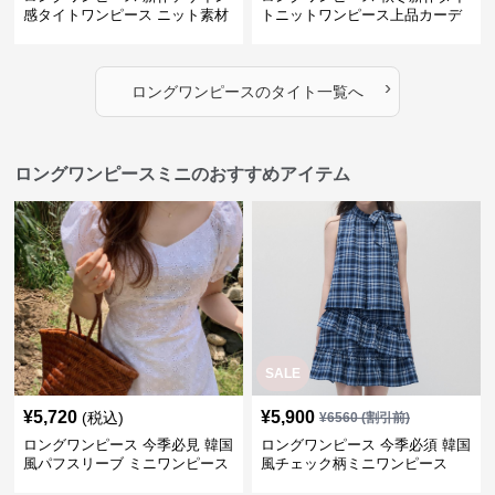
感タイトワンピース ニット素材
トニットワンピース上品カーデ
セットアップ
ィガン風二色展開
›
ロングワンピース
の
タイト
一覧へ
ロングワンピースミニのおすすめアイテム
SALE
¥
5,720
¥
5,900
(税込)
¥
6560
(割引前)
ロングワンピース 今季必見 韓国
ロングワンピース 今季必須 韓国
風パフスリーブ ミニワンピース
風チェック柄ミニワンピース