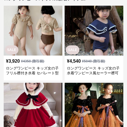
SALE
SALE
¥
3,920
¥
4,540
¥
4350
(割引前)
¥
5040
(割引前)
ロングワンピース キッズ女の子
ロングワンピース キッズ女の子
フリル襟付き水着 セパレート型
水着ワンピース風セーラー襟可
温泉対応
愛い温泉プール用