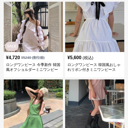
SALE
¥
4,720
¥
5,600
(税込)
¥
5240
(割引前)
ロングワンピース 今季新作 韓国
ロングワンピース 韓国風おしゃ
風オフショルダーミニワンピー
れリボン付きミニワンピース
ス