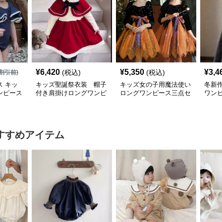
¥
6,420
¥
5,350
¥
3,4
(税込)
(税込)
割引前)
 キッ
キッズ聖誕祭衣装 帽子
キッズ女の子用魔法使い
冬新
ンピース
付き肩掛けロングワンピ
ロングワンピース三点セ
ワンピ
愛い温泉
ース二点組
ット
すすめアイテム