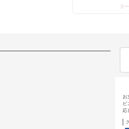
カー
お
ビ
応