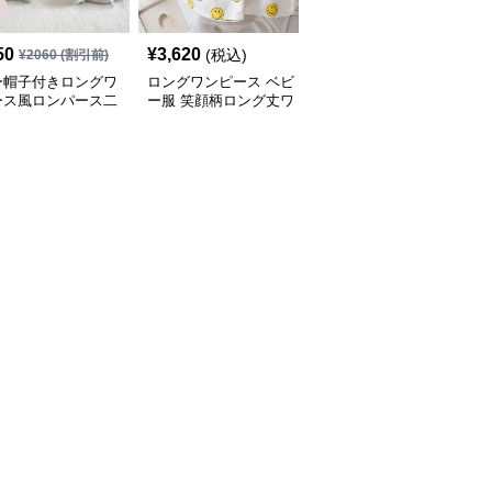
50
¥
3,620
¥
2,720
(税込)
(税込)
¥
2060
(割引前)
ー帽子付きロングワ
ロングワンピース ベビ
ベビー服 花柄ロングワ
ース風ロンパース二
ー服 笑顔柄ロング丈ワ
ンピース 帽子付きセッ
ット
ンピース 帽子付き
ト 春夏