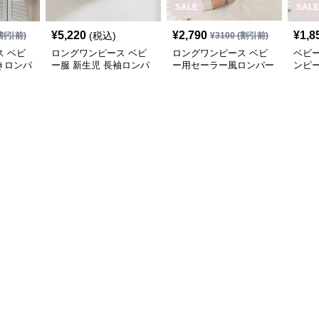
SALE
SALE
¥
5,220
¥
2,790
¥
1,8
(税込)
割引前)
¥
3100
(割引前)
 ベビ
ロングワンピース ベビ
ロングワンピース ベビ
ベビ
きロンパ
ー服 新生児 長袖ロンパ
ー用セーラー風ロンパー
ンピ
品セット
ース 刺繍襟付きワンピ
ス 可愛い帽子付きワン
点セ
ース
ピース