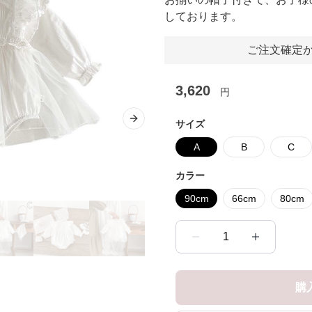
しております。
ご注文確定か
3,620
円
サイズ
Next slide
A
B
C
カラー
90cm
66cm
80cm
1
購