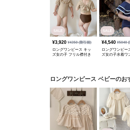
SALE
SALE
¥
3,920
¥
4,540
¥
4350
(割引前)
¥
5040
(
ロングワンピース キッ
ロングワンピース
ズ女の子 フリル襟付き
ズ女の子水着ワ
水着 セパレート型 温泉
風セーラー襟可
対応
プール用
ロングワンピース
ベビー
のお