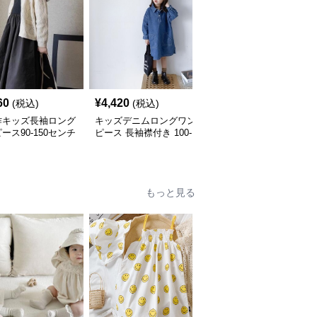
60
¥
4,420
¥
4,230
(税込)
(税込)
(税込)
作キッズ長袖ロング
キッズデニムロングワン
キッズ長袖ロングワンピ
ース90-150センチ
ピース 長袖襟付き 100-
ース 前開きボタン 2色
160センチ
開 110-160
もっと見る