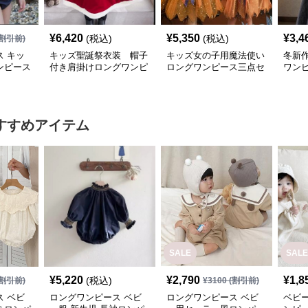
¥
6,420
¥
5,350
¥
3,4
(税込)
(税込)
割引前)
 キッ
キッズ聖誕祭衣装 帽子
キッズ女の子用魔法使い
冬新
ンピース
付き肩掛けロングワンピ
ロングワンピース三点セ
ワンピ
愛い温泉
ース二点組
ット
すすめアイテム
SALE
SALE
¥
5,220
¥
2,790
¥
1,8
(税込)
割引前)
¥
3100
(割引前)
 ベビ
ロングワンピース ベビ
ロングワンピース ベビ
ベビ