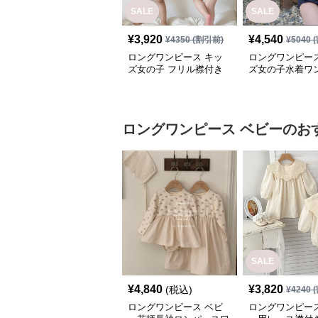
SALE
SALE
¥
3,920
¥
4,540
¥
4350
(割引前)
¥
5040
(
ロングワンピース キッ
ロングワンピース
ズ女の子 フリル襟付き
ズ女の子水着ワ
水着 セパレート型 温泉
風セーラー襟可
対応
プール用
ロングワンピース
ベビー
のお
SALE
¥
4,840
¥
3,820
(税込)
¥
4240
(
ロングワンピース ベビ
ロングワンピース