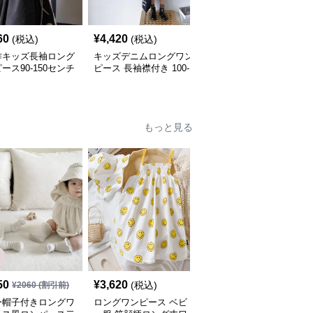
60
¥
4,420
¥
4,230
(税込)
(税込)
(税込)
作キッズ長袖ロング
キッズデニムロングワン
キッズ長袖ロングワンピ
ース90-150センチ
ピース 長袖襟付き 100-
ース 前開きボタン 2色
160センチ
開 110-160
もっと見る
50
¥
3,620
¥
2,720
(税込)
(税込)
¥
2060
(割引前)
ー帽子付きロングワ
ロングワンピース ベビ
ベビー服 花柄ロングワ