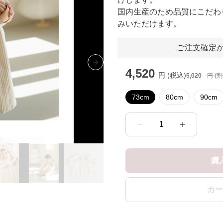
国内生産のため品質にこだわ
みいただけます。
ご注文確定か
Next slide
4,520
円 (税込)
5,020
円 (
73cm
80cm
90cm
1
購
カー