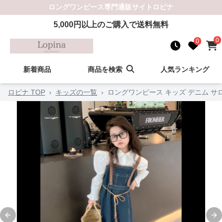
ロングワンピース
専門通販サイト
ロピナ
5,000
円以上のご購入で送料無料
0
0
新着商品
商品を検索
人気ランキング
ロピナ TOP
›
キッズの一覧
›
ロングワンピース キッズ デニム サ
Previous slide
Ne