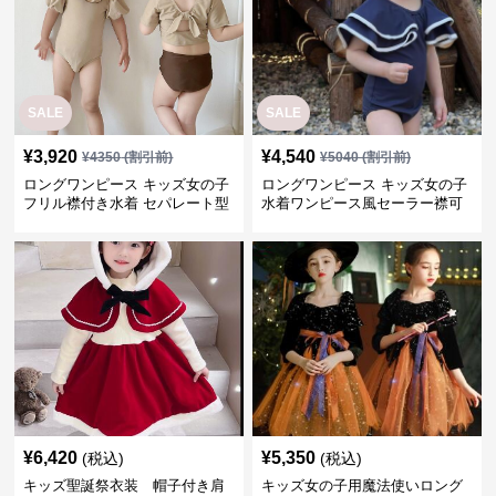
SALE
SALE
¥
3,920
¥
4,540
¥
4350
(割引前)
¥
5040
(割引前)
ロングワンピース キッズ女の子
ロングワンピース キッズ女の子
フリル襟付き水着 セパレート型
水着ワンピース風セーラー襟可
温泉対応
愛い温泉プール用
¥
6,420
¥
5,350
(税込)
(税込)
キッズ聖誕祭衣装 帽子付き肩
キッズ女の子用魔法使いロング