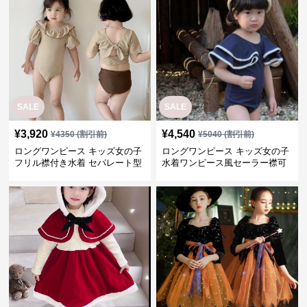
SALE
SALE
¥
3,920
¥
4,540
¥
4350
(割引前)
¥
5040
(割引前)
ロングワンピース キッズ女の子
ロングワンピース キッズ女の子
フリル襟付き水着 セパレート型
水着ワンピース風セーラー襟可
温泉対応
愛い温泉プール用