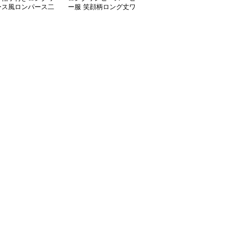
ース風ロンパース二
ー服 笑顔柄ロング丈ワ
ンピース 帽子付きセッ
ット
ンピース 帽子付き
ト 春夏