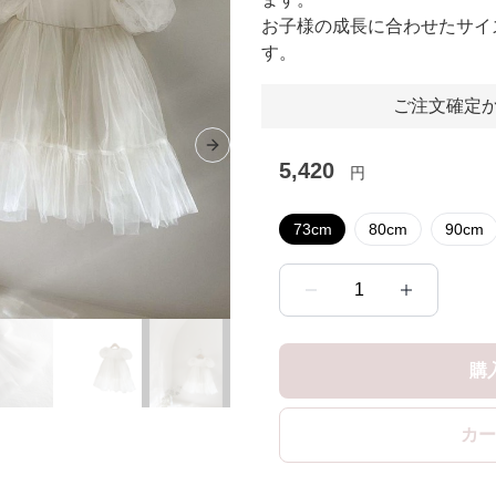
お子様の成長に合わせたサイ
す。
ご注文確定か
Next slide
5,420
円
73cm
80cm
90cm
1
購
カー