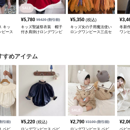
SALE
¥
5,780
¥
5,350
¥
3,4
(税込)
¥
6420
(割引前)
 キッ
キッズ聖誕祭衣装 帽子
キッズ女の子用魔法使い
冬新
ンピース
付き肩掛けロングワンピ
ロングワンピース三点セ
ワンピ
愛い温泉
ース二点組
ット
すすめアイテム
SALE
¥
5,220
¥
2,790
¥
2,0
(税込)
割引前)
¥
3100
(割引前)
 ベビ
ロングワンピース ベビ
ロングワンピース ベビ
ベビ