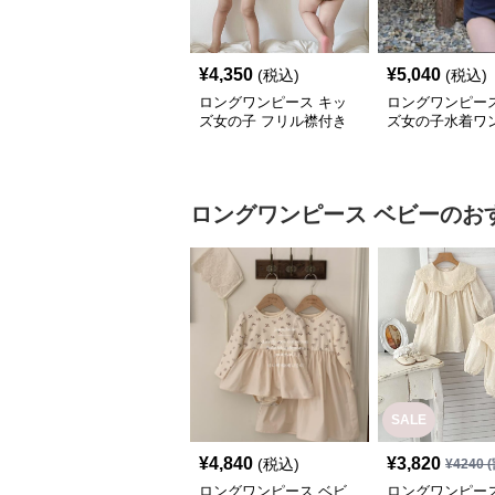
¥
4,350
¥
5,040
(税込)
(税込)
ロングワンピース キッ
ロングワンピース
ズ女の子 フリル襟付き
ズ女の子水着ワ
水着 セパレート型 温泉
風セーラー襟可
対応
プール用
ロングワンピース
ベビー
のお
SALE
¥
4,840
¥
3,820
(税込)
¥
4240
(
ロングワンピース ベビ
ロングワンピース