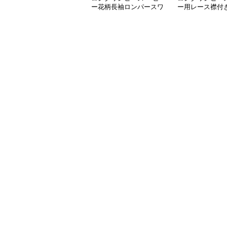
ー花柄長袖ロンパースワ
ー用レース襟付
ンピース
ース長袖白色上