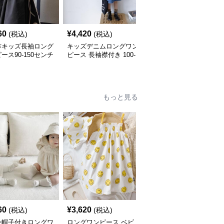
60
¥
4,420
¥
4,230
(税込)
(税込)
(税込)
作キッズ長袖ロング
キッズデニムロングワン
キッズ長袖ロングワンピ
ース90-150センチ
ピース 長袖襟付き 100-
ース 前開きボタン 2色
160センチ
開 110-160
もっと見る
60
¥
3,620
¥
2,720
(税込)
(税込)
(税込)
ー帽子付きロングワ
ロングワンピース ベビ
ベビー服 花柄ロングワ