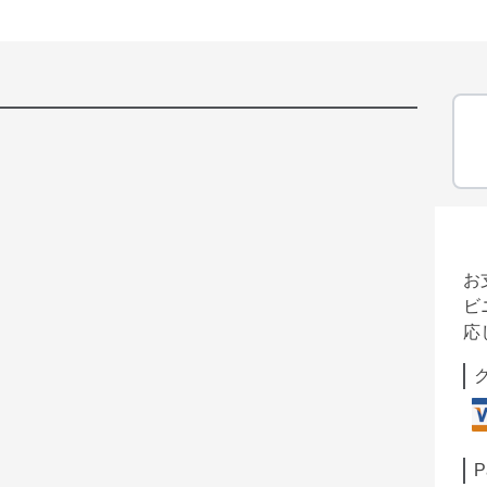
お
ビ
応
P