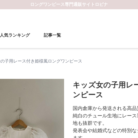
ロングワンピース
専門通販サイト
ロピナ
人気ランキング
記事一覧
女の子用レース付き姫様風ロングワンピース
キッズ女の子用レ
ンピース
国内倉庫から発送される高品
純白のチュール生地にレース
地も抜群です。
発表会や結婚式などの特別な
ます。