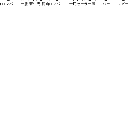
きロンパ
ー服 新生児 長袖ロンパ
ー用セーラー風ロンパー
ンピ
品セット
ース 刺繍襟付きワンピ
ス 可愛い帽子付きワン
点セ
ース
ピース