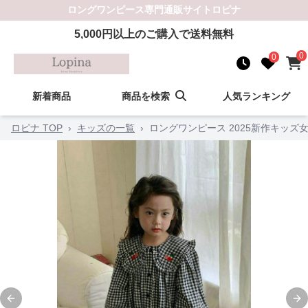
ロングワンピース
専門通販サイト
ロピナ
5,000
円以上のご購入で送料無料
0
0
新着商品
商品を検索
人気ランキング
ロピナ TOP
›
キッズの一覧
›
ロングワンピース 2025新作キッ
Previous slide
Ne