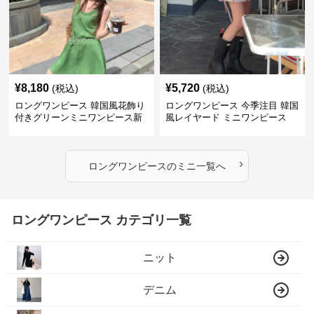
¥
8,180
¥
5,720
(税込)
(税込)
ロングワンピース 韓国風花飾り
ロングワンピース 今季注目 韓国
付きグリーンミニワンピース新
風レイヤード ミニワンピース
作
›
ロングワンピース
の
ミニ
一覧へ
ロングワンピース カテゴリ一覧
ニット
デニム