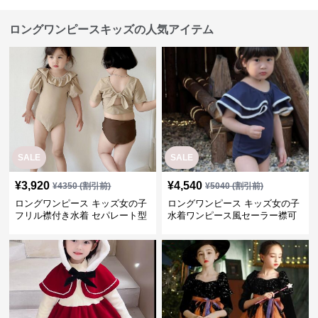
ロングワンピースキッズの人気アイテム
SALE
SALE
¥
3,920
¥
4,540
¥
4350
(割引前)
¥
5040
(割引前)
ロングワンピース キッズ女の子
ロングワンピース キッズ女の子
フリル襟付き水着 セパレート型
水着ワンピース風セーラー襟可
温泉対応
愛い温泉プール用