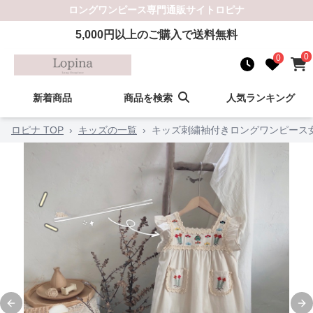
ロングワンピース
専門通販サイト
ロピナ
5,000
円以上のご購入で送料無料
0
0
新着商品
商品を検索
人気ランキング
ロピナ TOP
›
キッズの一覧
›
キッズ刺繍袖付きロングワンピース
Previous slide
Ne