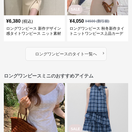
SALE
¥
6,380
¥
4,050
(税込)
¥
4500
(割引前)
ロングワンピース 新作デザイン
ロングワンピース 秋冬新作タイ
感タイトワンピース ニット素材
トニットワンピース上品カーデ
セットアップ
ィガン風二色展開
›
ロングワンピース
の
タイト
一覧へ
ロングワンピースミニのおすすめアイテム
SALE