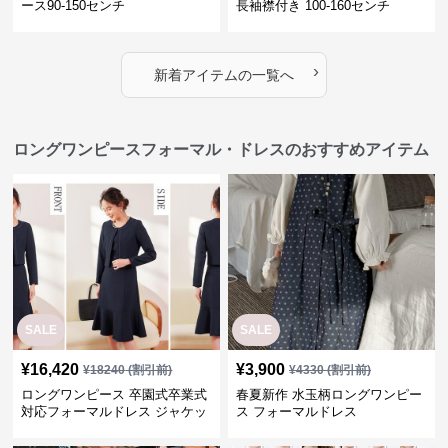
ース90-150センチ
長袖襟付き 100-160センチ
›
新着アイテムの一覧へ
ロングワンピースフォーマル・ドレスのおすすめアイテム
SALE
SALE
¥
16,420
¥
3,900
¥
18240
(割引前)
¥
4330
(割引前)
ロングワンピース 卒園式卒業式
春夏新作 水玉柄ロングワンピー
対応フォーマルドレス ジャケッ
ス フォーマルドレス
ト付きワンピーススーツ