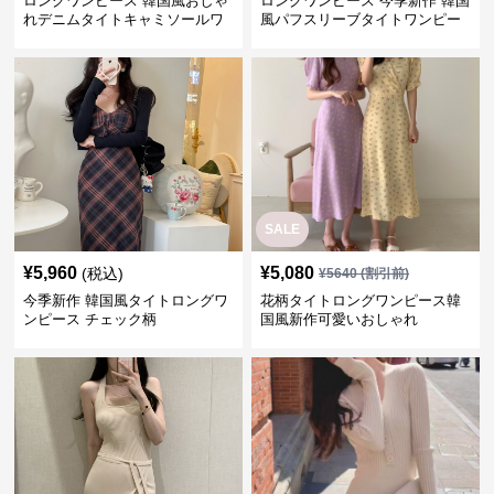
ロングワンピース 韓国風おしゃ
ロングワンピース 今季新作 韓国
れデニムタイトキャミソールワ
風パフスリーブタイトワンピー
ンピース
ス
SALE
¥
5,960
¥
5,080
(税込)
¥
5640
(割引前)
今季新作 韓国風タイトロングワ
花柄タイトロングワンピース韓
ンピース チェック柄
国風新作可愛いおしゃれ