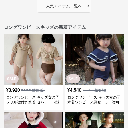
›
人気アイテム一覧へ
ロングワンピースキッズの新着アイテム
SALE
SALE
¥
3,920
¥
4,540
¥
4350
(割引前)
¥
5040
(割引前)
ロングワンピース キッズ女の子
ロングワンピース キッズ女の子
フリル襟付き水着 セパレート型
水着ワンピース風セーラー襟可
温泉対応
愛い温泉プール用