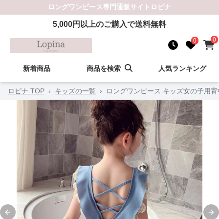
ロングワンピース
専門通販サイト
ロピナ
5,000
円以上のご購入で送料無料
0
0
新着商品
商品を検索
人気ランキング
ロピナ TOP
›
キッズの一覧
›
ロングワンピース キッズ女の子用
Previous slide
Ne