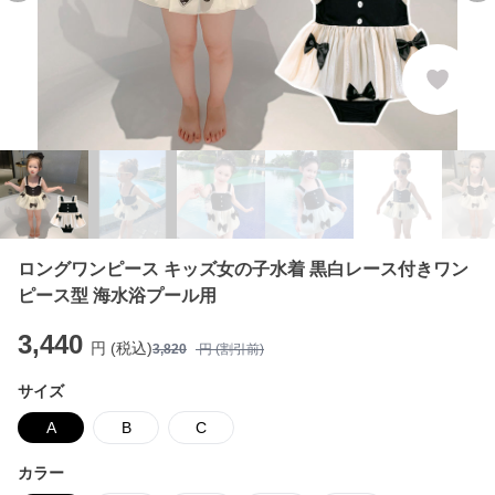
ロングワンピース キッズ女の子水着 黒白レース付きワン
ピース型 海水浴プール用
3,440
円 (税込)
3,820
円 (割引前)
サイズ
A
B
C
カラー