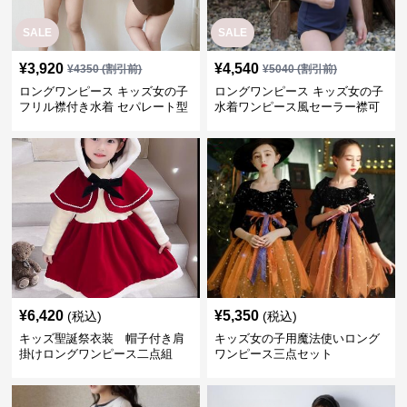
SALE
SALE
¥
3,920
¥
4,540
¥
4350
(割引前)
¥
5040
(割引前)
ロングワンピース キッズ女の子
ロングワンピース キッズ女の子
フリル襟付き水着 セパレート型
水着ワンピース風セーラー襟可
温泉対応
愛い温泉プール用
¥
6,420
¥
5,350
(税込)
(税込)
キッズ聖誕祭衣装 帽子付き肩
キッズ女の子用魔法使いロング
掛けロングワンピース二点組
ワンピース三点セット