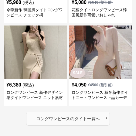
¥
5,960
¥
5,080
(税込)
¥
5640
(割引前)
今季新作 韓国風タイトロングワ
花柄タイトロングワンピース韓
ンピース チェック柄
国風新作可愛いおしゃれ
SALE
¥
6,380
¥
4,050
(税込)
¥
4500
(割引前)
ロングワンピース 新作デザイン
ロングワンピース 秋冬新作タイ
感タイトワンピース ニット素材
トニットワンピース上品カーデ
セットアップ
ィガン風二色展開
›
ロングワンピース
の
タイト
一覧へ