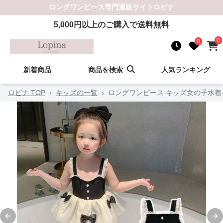
ロングワンピース
専門通販サイト
ロピナ
5,000
円以上のご購入で送料無料
0
0
新着商品
商品を検索
人気ランキング
ロピナ TOP
›
キッズの一覧
›
ロングワンピース キッズ女の子水着
Previous slide
Ne