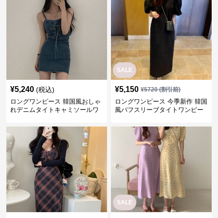
SALE
¥
5,240
¥
5,150
(税込)
¥
5720
(割引前)
ロングワンピース 韓国風おしゃ
ロングワンピース 今季新作 韓国
れデニムタイトキャミソールワ
風パフスリーブタイトワンピー
ンピース
ス
SALE