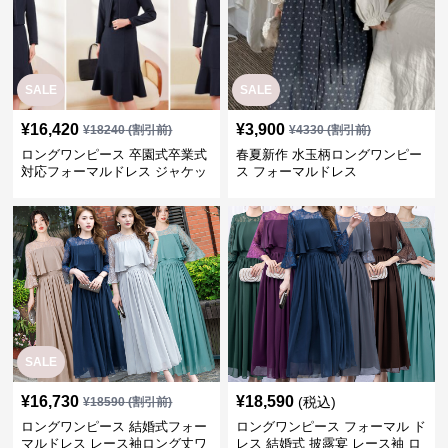
SALE
SALE
¥
16,420
¥
3,900
¥
18240
(割引前)
¥
4330
(割引前)
ロングワンピース 卒園式卒業式
春夏新作 水玉柄ロングワンピー
対応フォーマルドレス ジャケッ
ス フォーマルドレス
ト付きワンピーススーツ
SALE
¥
16,730
¥
18,590
(税込)
¥
18590
(割引前)
ロングワンピース 結婚式フォー
ロングワンピース フォーマル ド
マルドレス レース袖ロング丈ワ
レス 結婚式 披露宴 レース袖 ロ