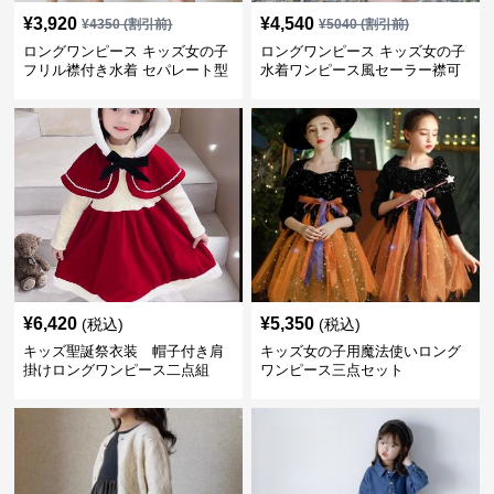
¥
3,920
¥
4,540
¥
4350
(割引前)
¥
5040
(割引前)
ロングワンピース キッズ女の子
ロングワンピース キッズ女の子
フリル襟付き水着 セパレート型
水着ワンピース風セーラー襟可
温泉対応
愛い温泉プール用
¥
6,420
¥
5,350
(税込)
(税込)
キッズ聖誕祭衣装 帽子付き肩
キッズ女の子用魔法使いロング
掛けロングワンピース二点組
ワンピース三点セット