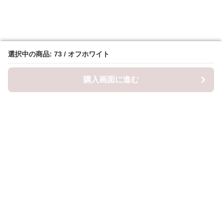
選択中の商品: 73 / オフホワイト
選択中の商品: 73 / オフホワイト
購入画面に進む
購入画面に進む
ロピナ
について