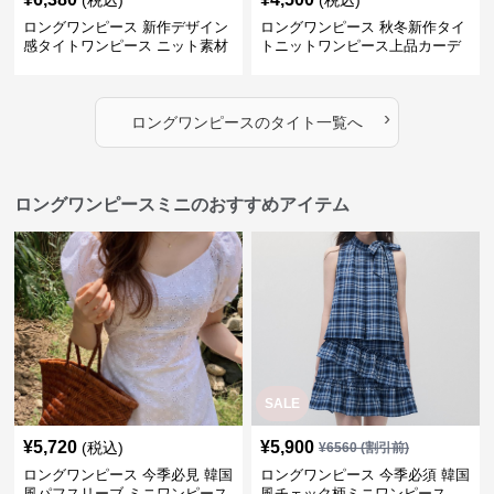
(税込)
(税込)
ロングワンピース 新作デザイン
ロングワンピース 秋冬新作タイ
感タイトワンピース ニット素材
トニットワンピース上品カーデ
セットアップ
ィガン風二色展開
›
ロングワンピース
の
タイト
一覧へ
ロングワンピースミニのおすすめアイテム
SALE
¥
5,720
¥
5,900
(税込)
¥
6560
(割引前)
ロングワンピース 今季必見 韓国
ロングワンピース 今季必須 韓国
風パフスリーブ ミニワンピース
風チェック柄ミニワンピース