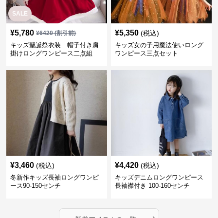
SALE
¥
5,780
¥
5,350
(税込)
¥
6420
(割引前)
キッズ聖誕祭衣装 帽子付き肩
キッズ女の子用魔法使いロング
掛けロングワンピース二点組
ワンピース三点セット
¥
3,460
¥
4,420
(税込)
(税込)
冬新作キッズ長袖ロングワンピ
キッズデニムロングワンピース
ース90-150センチ
長袖襟付き 100-160センチ
›