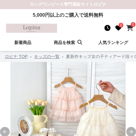
ロングワンピース
専門通販サイト
ロピナ
5,000
円以上のご購入で送料無料
0
0
新着商品
商品を検索
人気ランキング
ロピナ TOP
›
キッズの一覧
›
夏新作キッズ女の子ティアード段々
Previous slide
Ne