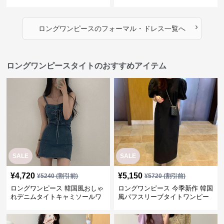
ロング丈ワンピース
›
ロングワンピース
の
フォーマル・ドレス
一覧へ
ロングワンピースタイトのおすすめアイテム
SALE
SALE
¥
4,720
¥
5,150
¥
5240
(割引前)
¥
5720
(割引前)
ロングワンピース 韓国風おしゃ
ロングワンピース 今季新作 韓国
れデニムタイトキャミソールワ
風パフスリーブタイトワンピー
ンピース
ス