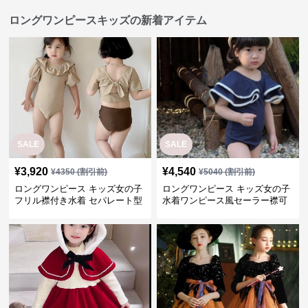
ロングワンピースキッズの新着アイテム
SALE
SALE
¥
3,920
¥
4,540
¥
4350
(割引前)
¥
5040
(割引前)
ロングワンピース キッズ女の子
ロングワンピース キッズ女の子
フリル襟付き水着 セパレート型
水着ワンピース風セーラー襟可
温泉対応
愛い温泉プール用