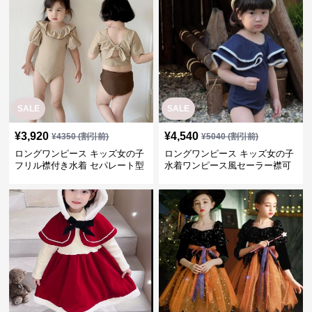
SALE
SALE
¥
3,920
¥
4,540
¥
4350
(割引前)
¥
5040
(割引前)
ロングワンピース キッズ女の子
ロングワンピース キッズ女の子
フリル襟付き水着 セパレート型
水着ワンピース風セーラー襟可
温泉対応
愛い温泉プール用