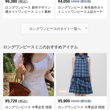
¥
6,380
¥
4,050
(税込)
¥
4500
(割引前)
ロングワンピース 新作デザイン
ロングワンピース 秋冬新作タイ
感タイトワンピース ニット素材
トニットワンピース上品カーデ
セットアップ
ィガン風二色展開
›
ロングワンピース
の
タイト
一覧へ
ロングワンピースミニのおすすめアイテム
SALE
¥
5,720
¥
5,900
(税込)
¥
6560
(割引前)
ロングワンピース 今季必見 韓国
ロングワンピース 今季必須 韓国