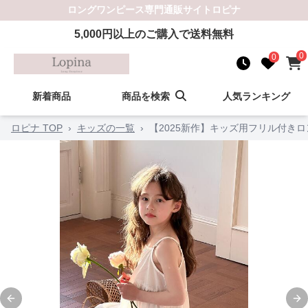
ロングワンピース
専門通販サイト
ロピナ
5,000
円以上のご購入で送料無料
0
0
新着商品
商品を検索
人気ランキング
ロピナ TOP
›
キッズの一覧
›
【2025新作】キッズ用フリル付きロン
Previous slide
Ne