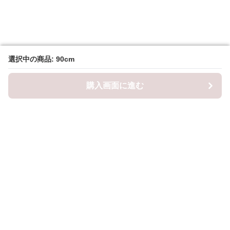
選択中の商品: 90cm
選択中の商品: 90cm
購入画面に進む
購入画面に進む
ロピナ
について