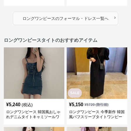
ロング丈ワンピース
›
ロングワンピース
の
フォーマル・ドレス
一覧へ
ロングワンピースタイトのおすすめアイテム
SALE
¥
5,240
¥
5,150
(税込)
¥
5720
(割引前)
ロングワンピース 韓国風おしゃ
ロングワンピース 今季新作 韓国
れデニムタイトキャミソールワ
風パフスリーブタイトワンピー
ンピース
ス