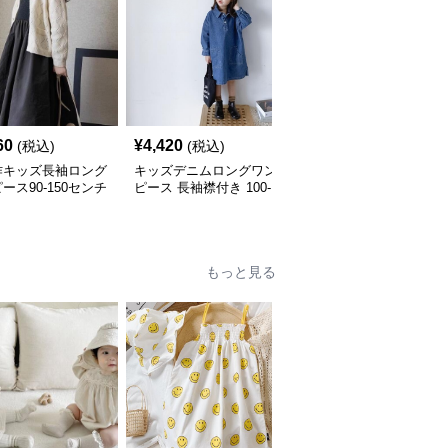
60
¥
4,420
¥
4,230
(税込)
(税込)
(税込)
作キッズ長袖ロング
キッズデニムロングワン
キッズ長袖ロングワンピ
ース90-150センチ
ピース 長袖襟付き 100-
ース 前開きボタン 2色
160センチ
開 110-160
もっと見る