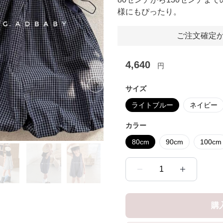
様にもぴったり。
ご注文確定か
4,640
円
サイズ
Next slide
ライトブルー
ネイビー
カラー
80cm
90cm
100cm
1
購