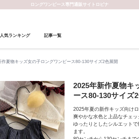
ロングワンピース
専門通販サイト
ロピナ
人気ランキング
記事一覧
年新作夏物キッズ女の子ロングワンピース80-130サイズ2色展開
2025年新作夏物
ース80-130サイズ
2025年夏の新作キッズ向け
爽やかな水色と上品なチェッ
ゆったりとしたシルエットで
ます。
80センチから130センチま