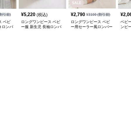
SALE
¥
5,220
¥
2,790
¥
2,0
(税込)
割引前)
¥
3100
(割引前)
 ベビ
ロングワンピース ベビ
ロングワンピース ベビ
ベビ
きロンパ
ー服 新生児 長袖ロンパ
ー用セーラー風ロンパー
ンピ
品セット
ース 刺繍襟付きワンピ
ス 可愛い帽子付きワン
点セ
ース
ピース