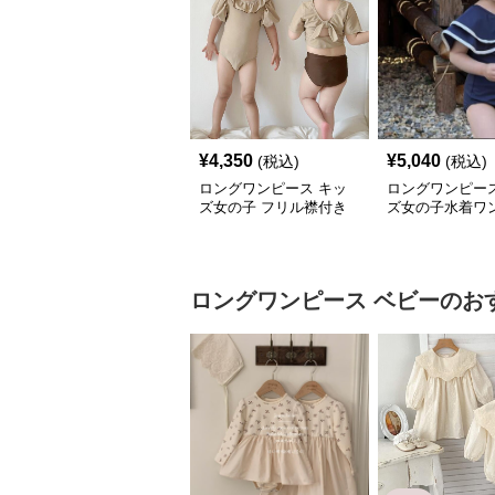
¥
4,350
¥
5,040
(税込)
(税込)
ロングワンピース キッ
ロングワンピース
ズ女の子 フリル襟付き
ズ女の子水着ワ
水着 セパレート型 温泉
風セーラー襟可
対応
プール用
ロングワンピース
ベビー
のお