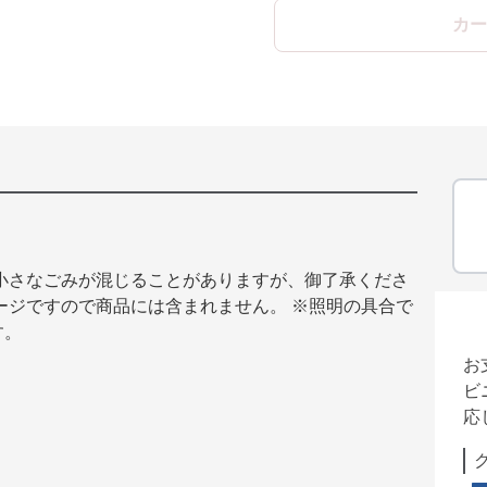
カー
小さなごみが混じることがありますが、御了承くださ
ージですので商品には含まれません。 ※照明の具合で
す。
お
ビ
応