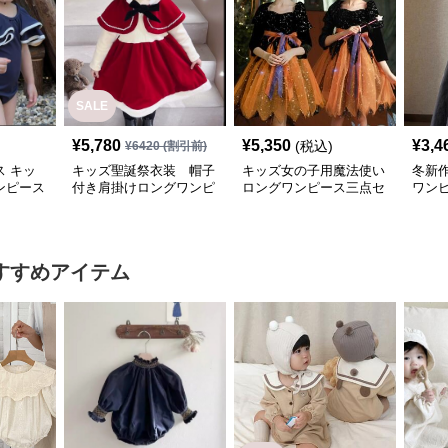
SALE
¥
5,780
¥
5,350
¥
3,4
(税込)
¥
6420
(割引前)
 キッ
キッズ聖誕祭衣装 帽子
キッズ女の子用魔法使い
冬新
ンピース
付き肩掛けロングワンピ
ロングワンピース三点セ
ワンピ
愛い温泉
ース二点組
ット
すすめアイテム