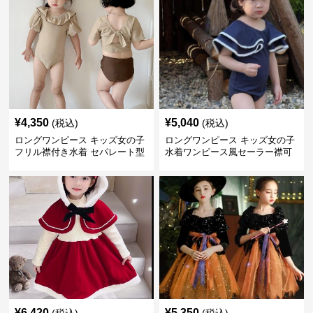
¥
4,350
¥
5,040
(税込)
(税込)
ロングワンピース キッズ女の子
ロングワンピース キッズ女の子
フリル襟付き水着 セパレート型
水着ワンピース風セーラー襟可
温泉対応
愛い温泉プール用
¥
6,420
¥
5,350