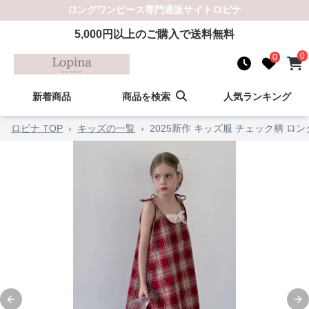
ロングワンピース
専門通販サイト
ロピナ
5,000
円以上のご購入で送料無料
0
0
新着商品
商品を検索
人気ランキング
ロピナ TOP
›
キッズの一覧
›
2025新作 キッズ服 チェック柄 ロン
Previous slide
Ne