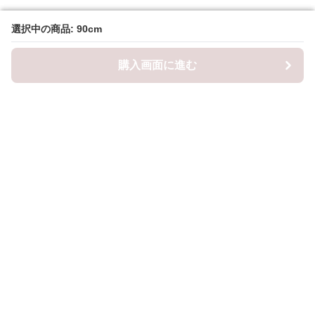
選択中の商品: 90cm
選択中の商品: 90cm
購入画面に進む
購入画面に進む
ロピナ
について
会社概要