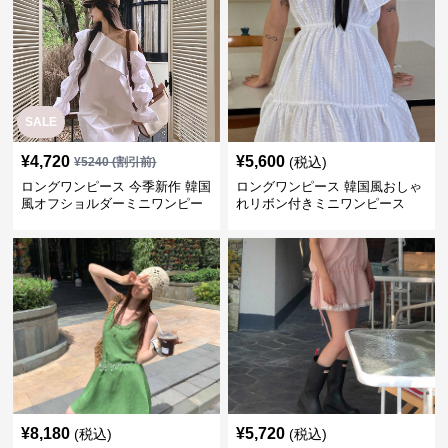
SALE
¥
4,720
¥
5,600
(税込)
¥
5240
(割引前)
ロングワンピース 今季新作 韓国
ロングワンピース 韓国風おしゃ
風オフショルダーミニワンピー
れリボン付きミニワンピース
ス
¥
8,180
¥
5,720
(税込)
(税込)