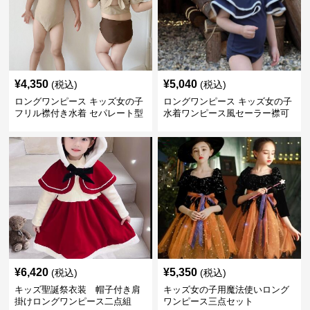
¥
4,350
¥
5,040
(税込)
(税込)
ロングワンピース キッズ女の子
ロングワンピース キッズ女の子
フリル襟付き水着 セパレート型
水着ワンピース風セーラー襟可
温泉対応
愛い温泉プール用
¥
6,420
¥
5,350
(税込)
(税込)
キッズ聖誕祭衣装 帽子付き肩
キッズ女の子用魔法使いロング
掛けロングワンピース二点組
ワンピース三点セット