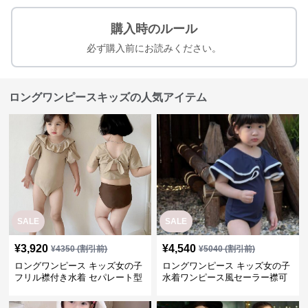
購入時のルール
必ず購入前にお読みください。
ロングワンピースキッズの人気アイテム
SALE
SALE
¥
3,920
¥
4,540
¥
4350
(割引前)
¥
5040
(割引前)
ロングワンピース キッズ女の子
ロングワンピース キッズ女の子
フリル襟付き水着 セパレート型
水着ワンピース風セーラー襟可
温泉対応
愛い温泉プール用