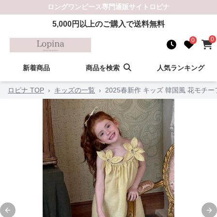
ロングワンピース
専門通販サイト
ロピナ
5,000
円以上のご購入で送料無料
0
0
新着商品
商品を検索
人気ランキング
ロピナ TOP
›
キッズの一覧
›
2025春新作 キッズ 韓国風 花モチ
Previous slide
Ne