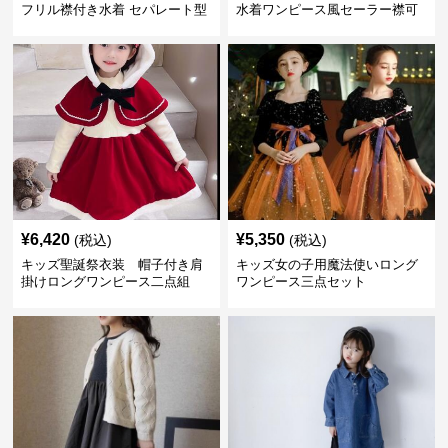
フリル襟付き水着 セパレート型
水着ワンピース風セーラー襟可
温泉対応
愛い温泉プール用
¥
6,420
¥
5,350
(税込)
(税込)
キッズ聖誕祭衣装 帽子付き肩
キッズ女の子用魔法使いロング
掛けロングワンピース二点組
ワンピース三点セット