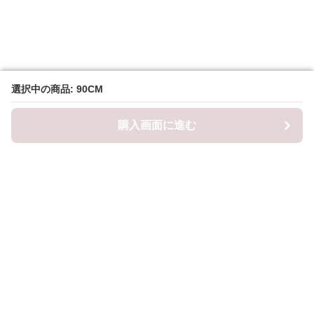
選択中の商品: 90CM
選択中の商品: 90CM
購入画面に進む
購入画面に進む
ロピナ
について