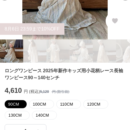
8
月
6
日 23:59まで10%OFF
ロングワンピース 2025年新作キッズ用小花柄レース長袖
ワンピース90～140センチ
4,610
円 (税込)
5,120
円 (割引前)
90CM
100CM
110CM
120CM
130CM
140CM