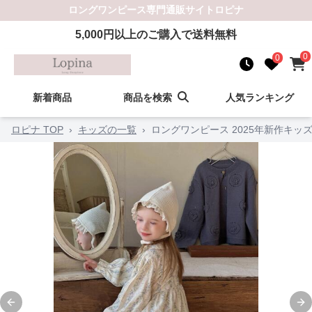
ロングワンピース
専門通販サイト
ロピナ
5,000
円以上のご購入で送料無料
0
0
新着商品
商品を検索
人気ランキング
ロピナ TOP
›
キッズの一覧
›
ロングワンピース 2025年新作キッ
Previous slide
Ne