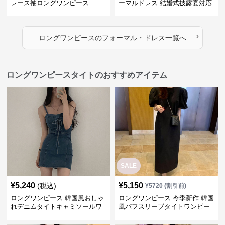
レース袖ロングワンピース
ーマルドレス 結婚式披露宴対応
ロング丈ワンピース
›
ロングワンピース
の
フォーマル・ドレス
一覧へ
ロングワンピースタイトのおすすめアイテム
SALE
¥
5,240
¥
5,150
(税込)
¥
5720
(割引前)
ロングワンピース 韓国風おしゃ
ロングワンピース 今季新作 韓国
れデニムタイトキャミソールワ
風パフスリーブタイトワンピー
ンピース
ス