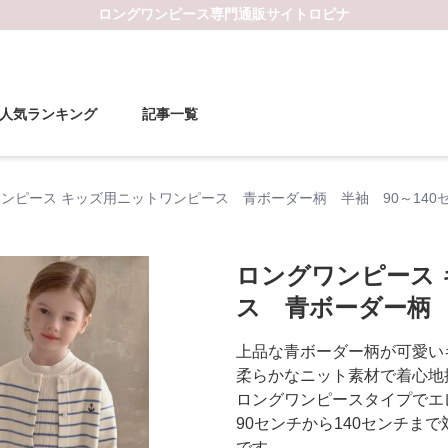
ロングワンピース
専門通販サイト
ロピナ
人気ランキング
記事一覧
ンピース キッズ用ニットワンピース 青ボーダー柄 半袖 90～140
ロングワンピース
ス 青ボーダー柄 
上品な青ボーダー柄が可愛い
柔らかなニット素材で着心地
ロングワンピースタイプでエ
90センチから140センチま
です。