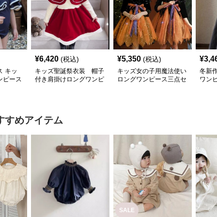
¥
6,420
¥
5,350
¥
3,4
(税込)
(税込)
 キッ
キッズ聖誕祭衣装 帽子
キッズ女の子用魔法使い
冬新
ンピース
付き肩掛けロングワンピ
ロングワンピース三点セ
ワンピ
愛い温泉
ース二点組
ット
すすめアイテム
SALE