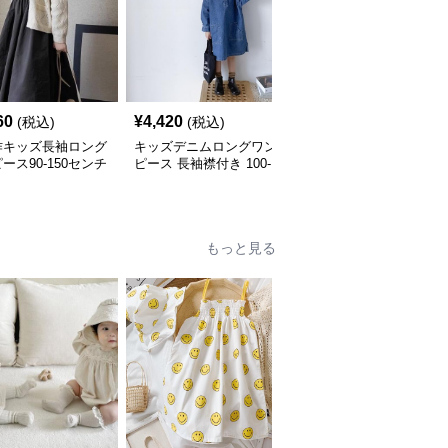
60
¥
4,420
¥
4,230
(税込)
(税込)
(税込)
作キッズ長袖ロング
キッズデニムロングワン
キッズ長袖ロングワンピ
ース90-150センチ
ピース 長袖襟付き 100-
ース 前開きボタン 2色
160センチ
開 110-160
もっと見る