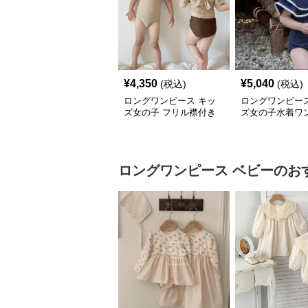
¥
4,350
¥
5,040
(税込)
(税込)
ロングワンピース キッ
ロングワンピース
ズ女の子 フリル襟付き
ズ女の子水着ワ
水着 セパレート型 温泉
風セーラー襟可
対応
プール用
ロングワンピース
ベビー
のお