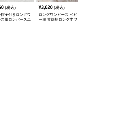
60
¥
3,620
¥
2,720
(税込)
(税込)
(税込)
ー帽子付きロングワ
ロングワンピース ベビ
ベビー服 花柄ロングワ
ース風ロンパース二
ー服 笑顔柄ロング丈ワ
ンピース 帽子付きセッ
ット
ンピース 帽子付き
ト 春夏