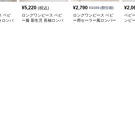
¥
5,220
¥
2,790
¥
2,0
(税込)
¥
3100
(割引前)
 ベビ
ロングワンピース ベビ
ロングワンピース ベビ
ベビ
きロンパ
ー服 新生児 長袖ロンパ
ー用セーラー風ロンパー
ンピ
品セット
ース 刺繍襟付きワンピ
ス 可愛い帽子付きワン
点セ
ース
ピース