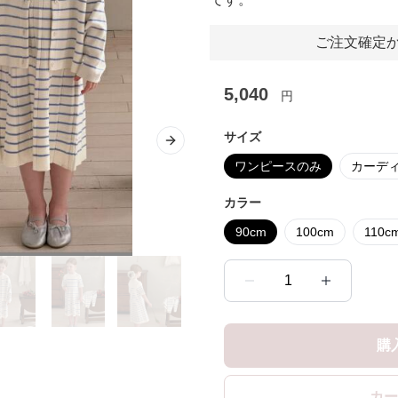
ご注文確定か
5,040
円
サイズ
Next slide
ワンピースのみ
カーデ
カラー
90cm
100cm
110c
1
購
カー