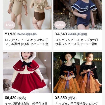
SALE
SALE
¥
3,920
¥
4,540
¥
4350
(割引前)
¥
5040
(割引前)
ロングワンピース キッズ女の子
ロングワンピース キッズ女の子
フリル襟付き水着 セパレート型
水着ワンピース風セーラー襟可
温泉対応
愛い温泉プール用
¥
6,420
¥
5,350
(税込)
(税込)
キッズ聖誕祭衣装 帽子付き肩
キッズ女の子用魔法使いロング