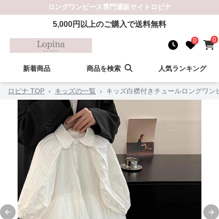
ロングワンピース
専門通販サイト
ロピナ
5,000
円以上のご購入で送料無料
0
0
新着商品
商品を検索
人気ランキング
ロピナ TOP
›
キッズの一覧
›
キッズ白襟付きチュールロングワン
Previous slide
Ne