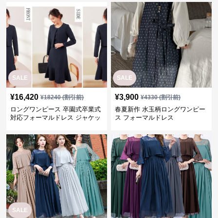
SALE
SALE
¥
16,420
¥
3,900
¥
18240
(割引前)
¥
4330
(割引前)
ロングワンピース 卒園式卒業式
春夏新作 水玉柄ロングワンピー
対応フォーマルドレス ジャケッ
ス フォーマルドレス
ト付きワンピーススーツ
SALE