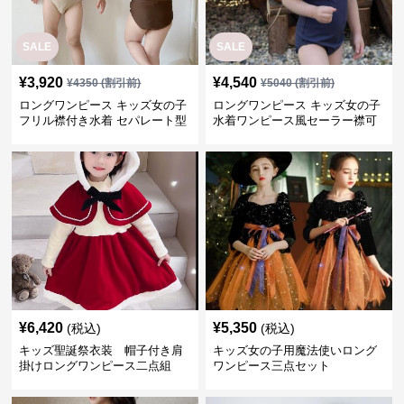
SALE
SALE
¥
3,920
¥
4,540
¥
4350
(割引前)
¥
5040
(割引前)
ロングワンピース キッズ女の子
ロングワンピース キッズ女の子
フリル襟付き水着 セパレート型
水着ワンピース風セーラー襟可
温泉対応
愛い温泉プール用
¥
6,420
¥
5,350
(税込)
(税込)
キッズ聖誕祭衣装 帽子付き肩
キッズ女の子用魔法使いロング
掛けロングワンピース二点組
ワンピース三点セット