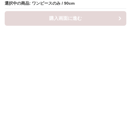
選択中の商品: ワンピースのみ / 90cm
選択中の商品: ワンピースのみ / 90cm
購入画面に進む
購入画面に進む
ロピナ
について
会社概要
利用規約