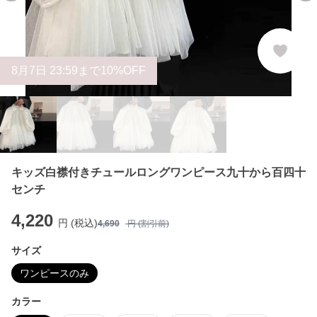
8
月
7
日 23:59まで10%OFF
キッズ白襟付きチュールロングワンピース九十から百四十
センチ
4,220
円 (税込)
4,690
円 (割引前)
サイズ
ワンピースのみ
カラー