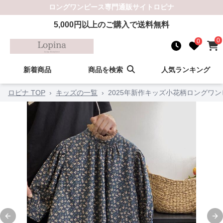
ロングワンピース
専門通販サイト
ロピナ
5,000
円以上のご購入で送料無料
0
0
新着商品
商品を検索
人気ランキング
ロピナ TOP
›
キッズの一覧
›
2025年新作キッズ小花柄ロングワンピ
Previous slide
Ne