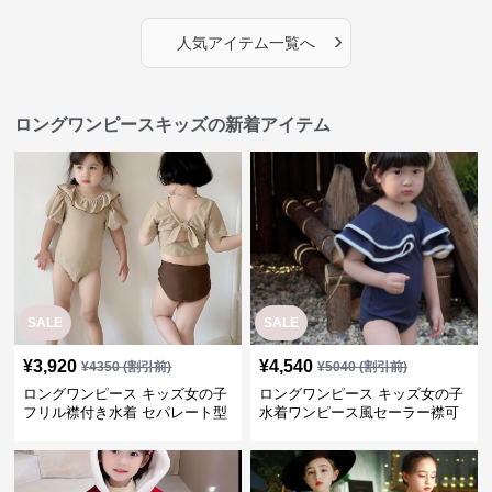
›
人気アイテム一覧へ
ロングワンピースキッズの新着アイテム
SALE
SALE
¥
3,920
¥
4,540
¥
4350
(割引前)
¥
5040
(割引前)
ロングワンピース キッズ女の子
ロングワンピース キッズ女の子
フリル襟付き水着 セパレート型
水着ワンピース風セーラー襟可
温泉対応
愛い温泉プール用