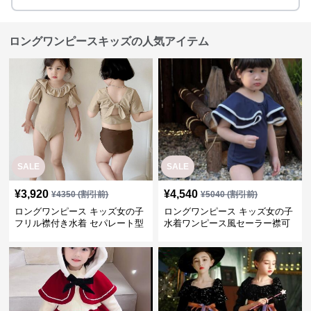
ロングワンピースキッズの人気アイテム
SALE
SALE
¥
3,920
¥
4,540
¥
4350
(割引前)
¥
5040
(割引前)
ロングワンピース キッズ女の子
ロングワンピース キッズ女の子
フリル襟付き水着 セパレート型
水着ワンピース風セーラー襟可
温泉対応
愛い温泉プール用