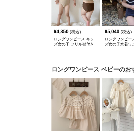
¥
4,350
¥
5,040
(税込)
(税込)
ロングワンピース キッ
ロングワンピース
ズ女の子 フリル襟付き
ズ女の子水着ワ
水着 セパレート型 温泉
風セーラー襟可
対応
プール用
ロングワンピース
ベビー
のお