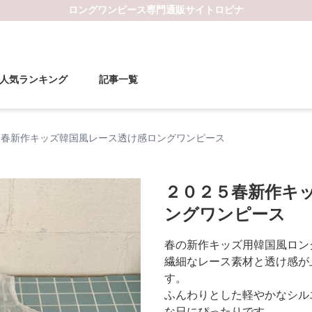
ロングワンピース
専門通販サイト
ロピナ
人気ランキング
記事一覧
５春新作キッズ韓国風レース透け感ロングワンピース
２０２５春新作キ
ングワンピース
春の新作キッズ用韓国風ロン
繊細なレース素材と透け感が
す。
ふんわりとした軽やかなシル
な日にぴったりです。