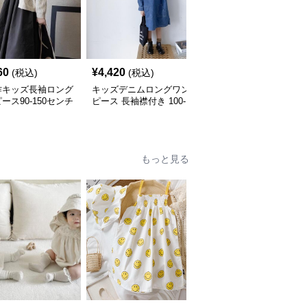
60
¥
4,420
¥
4,230
(税込)
(税込)
(税込)
作キッズ長袖ロング
キッズデニムロングワン
キッズ長袖ロングワンピ
ース90-150センチ
ピース 長袖襟付き 100-
ース 前開きボタン 2色
160センチ
開 110-160
もっと見る