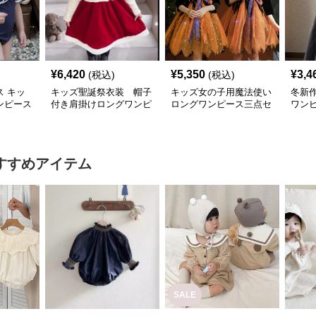
¥
6,420
¥
5,350
¥
3,4
(税込)
(税込)
 キッ
キッズ聖誕祭衣装 帽子
キッズ女の子用魔法使い
冬新
ンピース
付き肩掛けロングワンピ
ロングワンピース三点セ
ワンピ
愛い温泉
ース二点組
ット
すすめアイテム
SALE