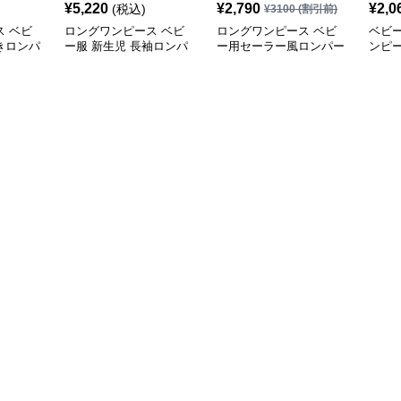
¥
5,220
¥
2,790
¥
2,0
(税込)
¥
3100
(割引前)
 ベビ
ロングワンピース ベビ
ロングワンピース ベビ
ベビ
きロンパ
ー服 新生児 長袖ロンパ
ー用セーラー風ロンパー
ンピ
品セット
ース 刺繍襟付きワンピ
ス 可愛い帽子付きワン
点セ
ース
ピース