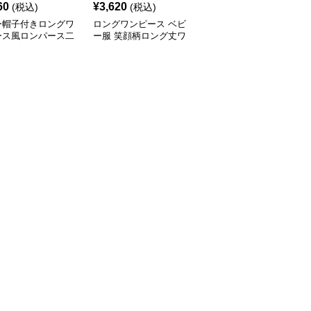
60
¥
3,620
¥
2,720
(税込)
(税込)
(税込)
ー帽子付きロングワ
ロングワンピース ベビ
ベビー服 花柄ロングワ
ース風ロンパース二
ー服 笑顔柄ロング丈ワ
ンピース 帽子付きセッ
ット
ンピース 帽子付き
ト 春夏