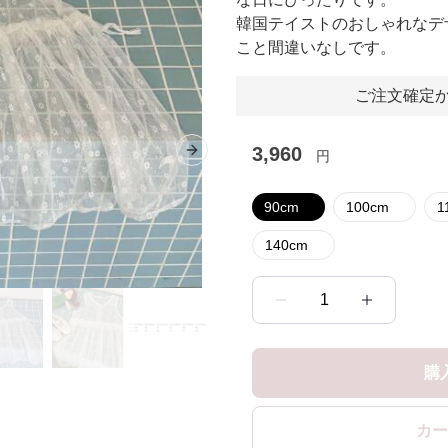
韓国テイストのおしゃれなデ
こと間違いなしです。
ご注文確定か
3,960
円
Next slide
90cm
100cm
140cm
1
購
カー