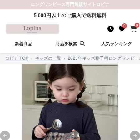
ロングワンピース
専門通販サイト
ロピナ
5,000
円以上のご購入で送料無料
0
0
新着商品
商品を検索
人気ランキング
ロピナ TOP
›
キッズの一覧
›
2025年キッズ格子柄ロングワンピース
Previous slide
Ne