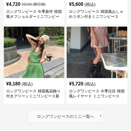
¥
4,720
¥
5,600
(税込)
¥
5240
(割引前)
ロングワンピース 今季新作 韓国
ロングワンピース 韓国風おしゃ
風オフショルダーミニワンピー
れリボン付きミニワンピース
ス
¥
8,180
¥
5,720
(税込)
(税込)
ロングワンピース 韓国風花飾り
ロングワンピース 今季注目 韓国
付きグリーンミニワンピース新
風レイヤード ミニワンピース
作
›
ロングワンピース
の
ミニ
一覧へ