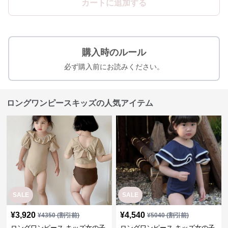
カートに追加する
購入時のルール
必ず購入前にお読みください。
ロングワンピースキッズの人気アイテム
SALE
SALE
¥
3,920
¥
4,540
¥
4350
(割引前)
¥
5040
(割引前)
ロングワンピース キッズ女の子
ロングワンピース キッズ女の子