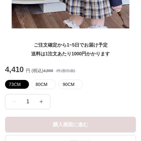
ご注文確定から1~5日でお届け予定
送料は1注文あたり
1000
円かかります
4,410
円 (税込)
4,900
円 (割引前)
73CM
80CM
90CM
1
購入画面に進む