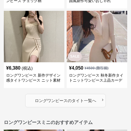
ンピース チェック柄
国風新作可愛いおしゃれ
SALE
¥
6,380
¥
4,050
(税込)
¥
4500
(割引前)
ロングワンピース 新作デザイン
ロングワンピース 秋冬新作タイ
感タイトワンピース ニット素材
トニットワンピース上品カーデ
セットアップ
ィガン風二色展開
›
ロングワンピース
の
タイト
一覧へ
ロングワンピースミニのおすすめアイテム