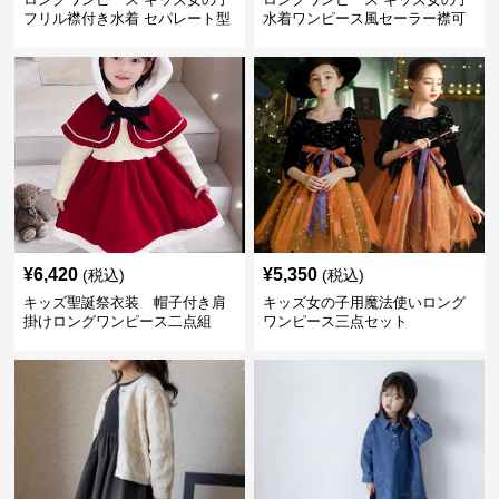
フリル襟付き水着 セパレート型
水着ワンピース風セーラー襟可
温泉対応
愛い温泉プール用
¥
6,420
¥
5,350
(税込)
(税込)
キッズ聖誕祭衣装 帽子付き肩
キッズ女の子用魔法使いロング
掛けロングワンピース二点組
ワンピース三点セット