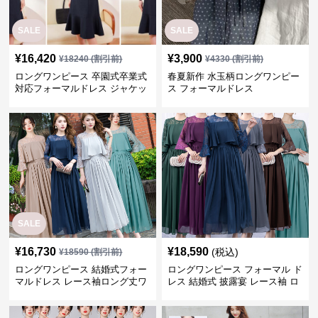
SALE
SALE
¥
16,420
¥
3,900
¥
18240
(割引前)
¥
4330
(割引前)
ロングワンピース 卒園式卒業式
春夏新作 水玉柄ロングワンピー
対応フォーマルドレス ジャケッ
ス フォーマルドレス
ト付きワンピーススーツ
SALE
¥
16,730
¥
18,590
(税込)
¥
18590
(割引前)
ロングワンピース 結婚式フォー
ロングワンピース フォーマル ド
マルドレス レース袖ロング丈ワ
レス 結婚式 披露宴 レース袖 ロ
ンピース披露宴
ング丈 ワンピース