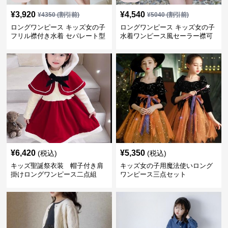
¥
3,920
¥
4,540
¥
4350
(割引前)
¥
5040
(割引前)
ロングワンピース キッズ女の子
ロングワンピース キッズ女の子
フリル襟付き水着 セパレート型
水着ワンピース風セーラー襟可
温泉対応
愛い温泉プール用
¥
6,420
¥
5,350
(税込)
(税込)
キッズ聖誕祭衣装 帽子付き肩
キッズ女の子用魔法使いロング
掛けロングワンピース二点組
ワンピース三点セット