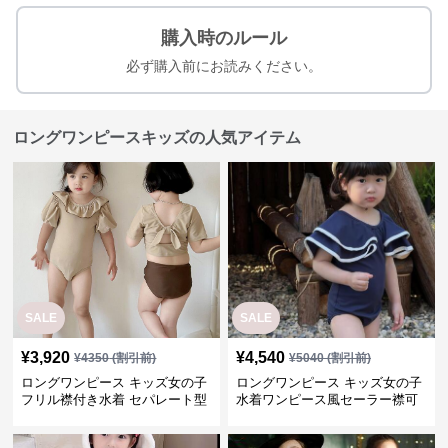
購入時のルール
必ず購入前にお読みください。
ロングワンピースキッズの人気アイテム
SALE
SALE
¥
3,920
¥
4,540
¥
4350
(割引前)
¥
5040
(割引前)
ロングワンピース キッズ女の子
ロングワンピース キッズ女の子
フリル襟付き水着 セパレート型
水着ワンピース風セーラー襟可
温泉対応
愛い温泉プール用