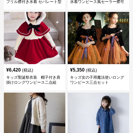
フリル襟付き水着 セパレート型
水着ワンピース風セーラー襟可
温泉対応
愛い温泉プール用
¥
6,420
¥
5,350
(税込)
(税込)
キッズ聖誕祭衣装 帽子付き肩
キッズ女の子用魔法使いロング
掛けロングワンピース二点組
ワンピース三点セット