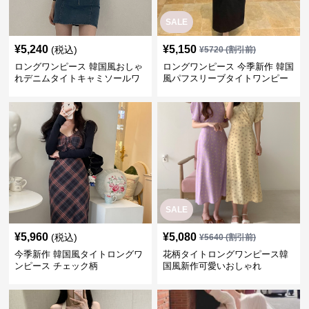
SALE
¥
5,240
¥
5,150
(税込)
¥
5720
(割引前)
ロングワンピース 韓国風おしゃ
ロングワンピース 今季新作 韓国
れデニムタイトキャミソールワ
風パフスリーブタイトワンピー
ンピース
ス
SALE
¥
5,960
¥
5,080
(税込)
¥
5640
(割引前)
今季新作 韓国風タイトロングワ
花柄タイトロングワンピース韓
ンピース チェック柄
国風新作可愛いおしゃれ