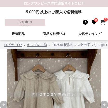
ロングワンピース
専門通販サイト
ロピナ
5,000
円以上のご購入で送料無料
0
0
新着商品
商品を検索
人気ランキング
ロピナ TOP
›
キッズの一覧
›
2025年新作キッズ女の子フリル襟ロン
Previous slide
Ne