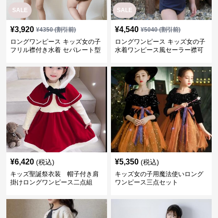
SALE
SALE
¥
3,920
¥
4,540
¥
4350
(割引前)
¥
5040
(割引前)
ロングワンピース キッズ女の子
ロングワンピース キッズ女の子
フリル襟付き水着 セパレート型
水着ワンピース風セーラー襟可
温泉対応
愛い温泉プール用
¥
6,420
¥
5,350
(税込)
(税込)
キッズ聖誕祭衣装 帽子付き肩
キッズ女の子用魔法使いロング
掛けロングワンピース二点組
ワンピース三点セット