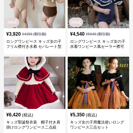
SALE
SALE
¥
3,920
¥
4,540
¥
4350
(割引前)
¥
5040
(割引前)
ロングワンピース キッズ女の子
ロングワンピース キッズ女の子
フリル襟付き水着 セパレート型
水着ワンピース風セーラー襟可
温泉対応
愛い温泉プール用
¥
6,420
¥
5,350
(税込)
(税込)
キッズ聖誕祭衣装 帽子付き肩
キッズ女の子用魔法使いロング
掛けロングワンピース二点組
ワンピース三点セット