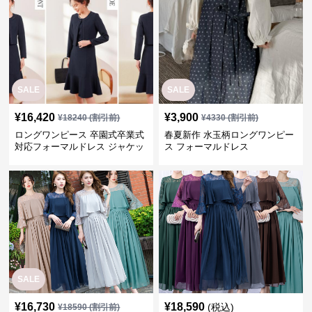
SALE
SALE
¥
16,420
¥
3,900
¥
18240
(割引前)
¥
4330
(割引前)
ロングワンピース 卒園式卒業式
春夏新作 水玉柄ロングワンピー
対応フォーマルドレス ジャケッ
ス フォーマルドレス
ト付きワンピーススーツ
SALE
¥
16,730
¥
18,590
(税込)
¥
18590
(割引前)