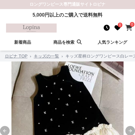
ロングワンピース
専門通販サイト
ロピナ
5,000
円以上のご購入で送料無料
0
0
新着商品
商品を検索
人気ランキング
ロピナ TOP
›
キッズの一覧
›
キッズ星柄ロングワンピース白レー
Previous slide
Ne