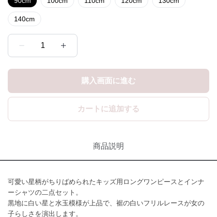
90cm
100cm
110cm
120cm
130cm
140cm
1
購入画面に進む
カートに追加する
商品説明
可愛い星柄がちりばめられたキッズ用ロングワンピースとインナ
ーシャツの二点セット。
黒地に白い星と水玉模様が上品で、裾の白いフリルレースが女の
子らしさを演出します。