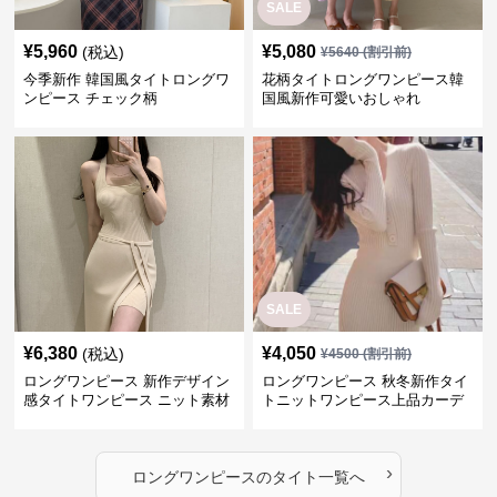
SALE
¥
5,960
¥
5,080
(税込)
¥
5640
(割引前)
今季新作 韓国風タイトロングワ
花柄タイトロングワンピース韓
ンピース チェック柄
国風新作可愛いおしゃれ
SALE
¥
6,380
¥
4,050
(税込)
¥
4500
(割引前)
ロングワンピース 新作デザイン
ロングワンピース 秋冬新作タイ
感タイトワンピース ニット素材
トニットワンピース上品カーデ
セットアップ
ィガン風二色展開
›
ロングワンピース
の
タイト
一覧へ