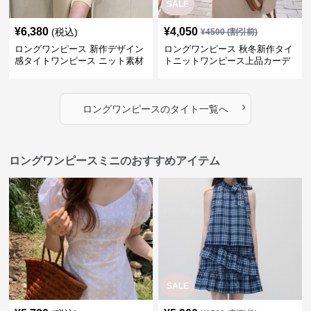
SALE
¥
6,380
¥
4,050
(税込)
¥
4500
(割引前)
ロングワンピース 新作デザイン
ロングワンピース 秋冬新作タイ
感タイトワンピース ニット素材
トニットワンピース上品カーデ
セットアップ
ィガン風二色展開
›
ロングワンピース
の
タイト
一覧へ
ロングワンピースミニのおすすめアイテム
SALE