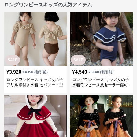
ロングワンピースキッズの人気アイテム
SALE
SALE
¥
3,920
¥
4,540
¥
4350
(割引前)
¥
5040
(割引前)
ロングワンピース キッズ女の子
ロングワンピース キッズ女の子
フリル襟付き水着 セパレート型
水着ワンピース風セーラー襟可
温泉対応
愛い温泉プール用