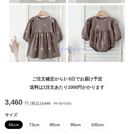
ご注文確定から1~5日でお届け予定
送料は1注文あたり
1000
円かかります
3,460
円 (税込)
3,840
円 (割引前)
サイズ
66cm
73cm
80cm
90cm
100cm