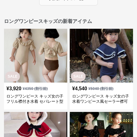
ロングワンピースキッズの新着アイテム
SALE
SALE
¥
3,920
¥
4,540
¥
4350
(割引前)
¥
5040
(割引前)
ロングワンピース キッズ女の子
ロングワンピース キッズ女の子
フリル襟付き水着 セパレート型
水着ワンピース風セーラー襟可
温泉対応
愛い温泉プール用