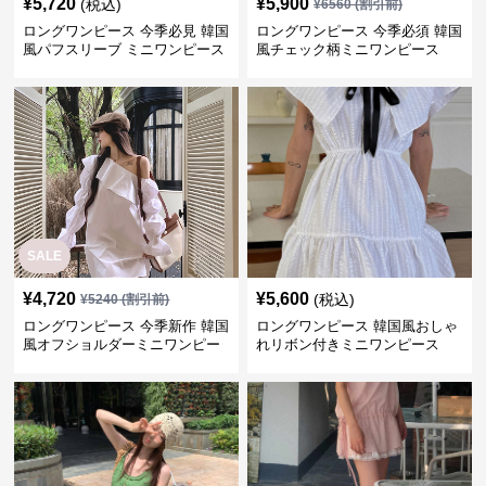
¥
5,720
¥
5,900
(税込)
¥
6560
(割引前)
ロングワンピース 今季必見 韓国
ロングワンピース 今季必須 韓国
風パフスリーブ ミニワンピース
風チェック柄ミニワンピース
SALE
¥
4,720
¥
5,600
(税込)
¥
5240
(割引前)
ロングワンピース 今季新作 韓国
ロングワンピース 韓国風おしゃ
風オフショルダーミニワンピー
れリボン付きミニワンピース
ス