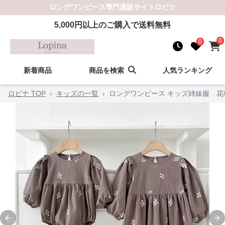
ロングワンピース
専門通販サイト
ロピナ
5,000
円以上のご購入で送料無料
0
0
新着商品
商品を検索
人気ランキング
ロピナ TOP
›
キッズの一覧
›
ロングワンピース キッズ姉妹服 
Previous slide
Ne